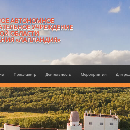
НОЕ АВТОНОМНОЕ
АТЕЛЬНОЕ УЧРЕЖДЕНИЕ
ОЙ ОБЛАСТИ
АНИЯ «ЛАПЛАНДИЯ»
ции
Пресс-центр
Деятельность
Мероприятия
Для ро