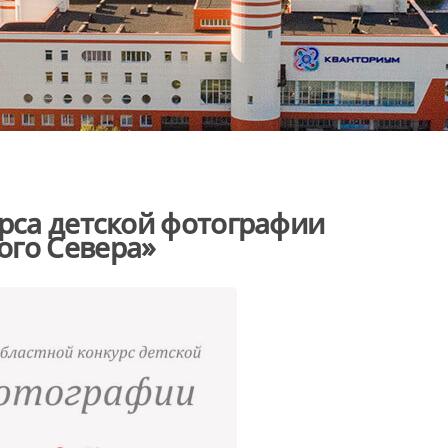
урса детской фотографии
ого Севера»