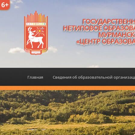
6+
ГОСУДАРСТВЕН
НЕТИПОВОЕ ОБРАЗОВ
МУРМАНСК
«ЦЕНТР ОБРАЗОВ
Главная
Сведения об образовательной организа