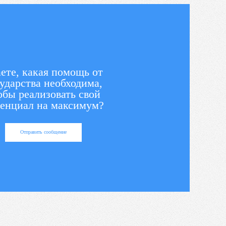
ете, какая помощь от
ударства необходима,
обы реализовать свой
енциал на максимум?
Отправить сообщение