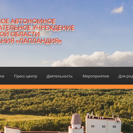
НОЕ АВТОНОМНОЕ
АТЕЛЬНОЕ УЧРЕЖДЕНИЕ
ОЙ ОБЛАСТИ
АНИЯ «ЛАПЛАНДИЯ»
ции
Пресс-центр
Деятельность
Мероприятия
Для ро