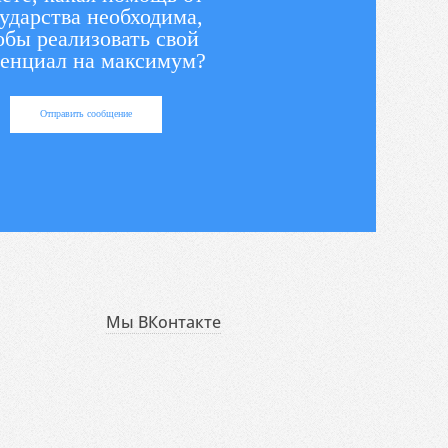
ударства необходима,
обы реализовать свой
енциал на максимум?
Отправить сообщение
Мы ВКонтакте