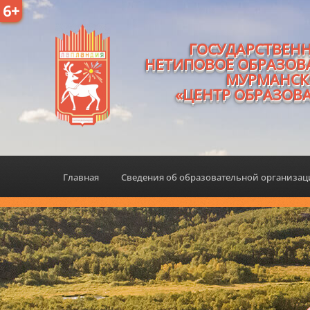
6+
ГОСУДАРСТВЕН
НЕТИПОВОЕ ОБРАЗОВ
МУРМАНСК
«ЦЕНТР ОБРАЗОВ
Главная
Сведения об образовательной организа