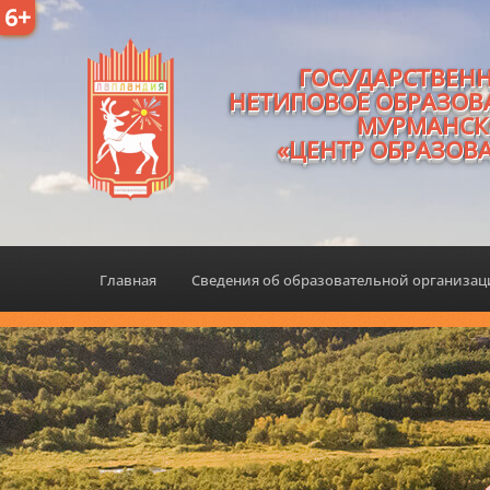
6+
ГОСУДАРСТВЕН
НЕТИПОВОЕ ОБРАЗОВ
МУРМАНСК
«ЦЕНТР ОБРАЗОВ
Главная
Сведения об образовательной организа