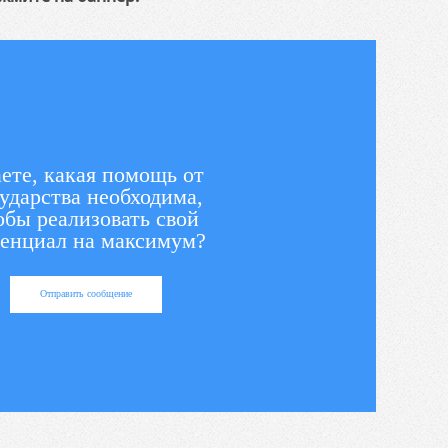
ете, какая помощь от
ударства необходима,
обы реализовать свой
енциал на максимум?
Отправить сообщение