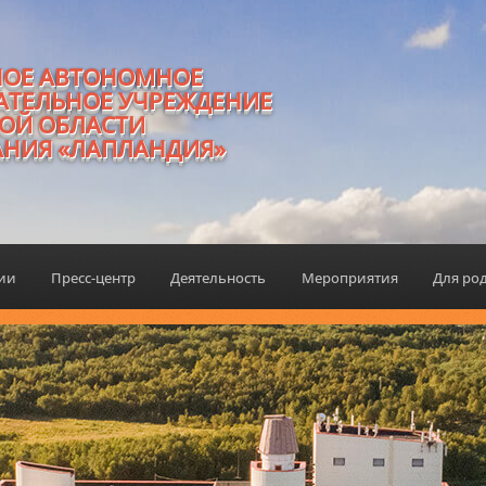
НОЕ АВТОНОМНОЕ
АТЕЛЬНОЕ УЧРЕЖДЕНИЕ
ОЙ ОБЛАСТИ
АНИЯ «ЛАПЛАНДИЯ»
ции
Пресс-центр
Деятельность
Мероприятия
Для ро