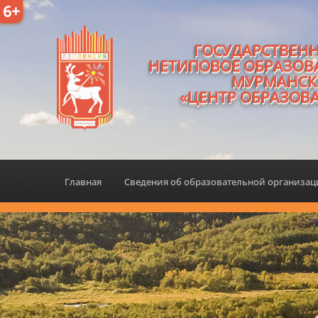
6+
ГОСУДАРСТВЕН
НЕТИПОВОЕ ОБРАЗОВ
МУРМАНСК
«ЦЕНТР ОБРАЗОВ
Главная
Сведения об образовательной организа