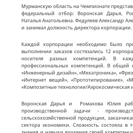
Мурманскую область на Чемпионате предста
федеральный отбор: Воронская Дарья, Ро
Наталья Анатольевна. Федулеев Александр Ал
и занимал должность директора корпорации.
Каждой корпорации необходимо было про
выполнении заказов состязались 12 корпор
носителя разных компетенций. В каж
профессиональных компетенций. В общей 
«Инженерный дизайн», «Мехатроника», «Фрезе
«Интернет вещей», «Прототипирование», «М
«Композитные технологии/Аэрокосмическая 
Воронская Дарья и Ромахова Юлия раб
производственной задачи - производс
сельскохозяйственной продукции, заказчик
сектора экономики. Сложность состояла в 
знания и навыки владения своей компетенци