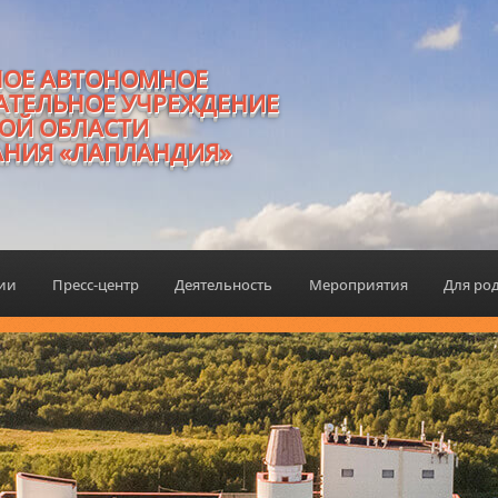
НОЕ АВТОНОМНОЕ
АТЕЛЬНОЕ УЧРЕЖДЕНИЕ
ОЙ ОБЛАСТИ
АНИЯ «ЛАПЛАНДИЯ»
ции
Пресс-центр
Деятельность
Мероприятия
Для ро