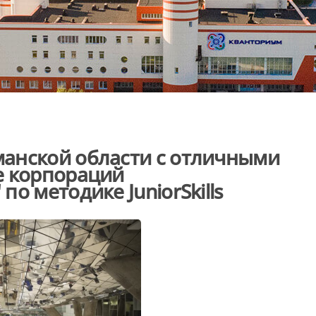
анской области с отличными
е корпораций
о методике JuniorSkills