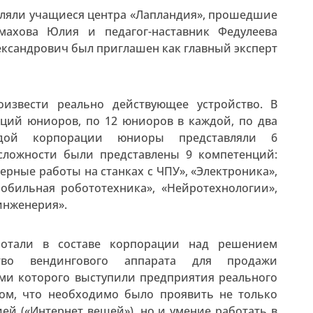
вляли учащиеся центра «Лапландия», прошедшие
махова Юлия и педагог-наставник Федулеева
ександрович был приглашен как главный эксперт
извести реально действующее устройство. В
аций юниоров, по 12 юниоров в каждой, по два
дой корпорации юниоры представляли 6
сложности были представлены 9 компетенций:
рные работы на станках с ЧПУ», «Электроника»,
обильная робототехника», «Нейротехнологии»,
инженерия».
отали в составе корпорации над решением
тво вендингового аппарата для продажи
ами которого выступили предприятия реального
том, что необходимо было проявить не только
ей («Интернет вещей»), но и умение работать в