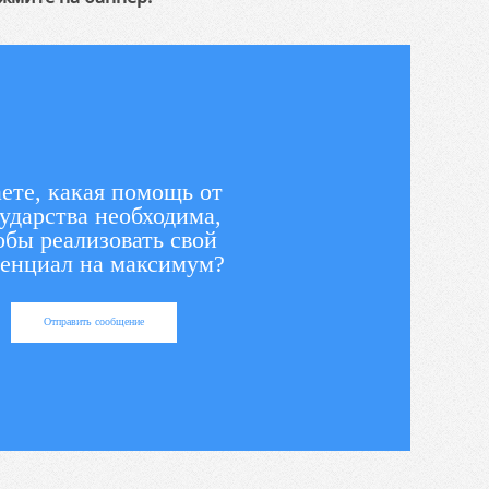
ете, какая помощь от
ударства необходима,
обы реализовать свой
енциал на максимум?
Отправить сообщение