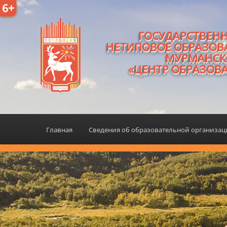
6+
ГОСУДАРСТВЕН
НЕТИПОВОЕ ОБРАЗОВ
МУРМАНСК
«ЦЕНТР ОБРАЗОВ
Главная
Сведения об образовательной организа