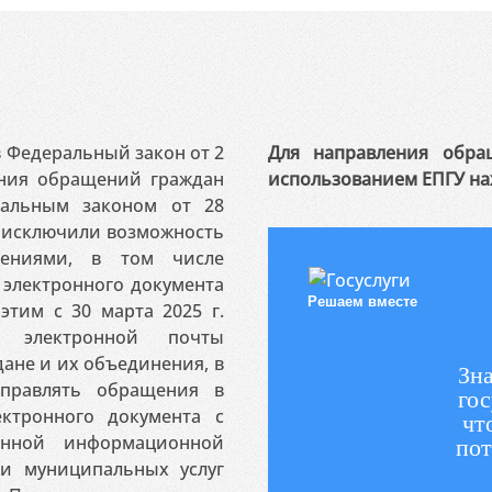
 в Федеральный закон от 2
Для направления обра
ения обращений граждан
использованием ЕПГУ на
ральным законом от 28
я исключили возможность
ениями, в том числе
электронного документа
Решаем вместе
этим с 30 марта 2025 г.
 электронной почты
ане и их объединения, в
Зна
аправлять обращения в
гос
ктронного документа с
чт
венной информационной
пот
 и муниципальных услуг