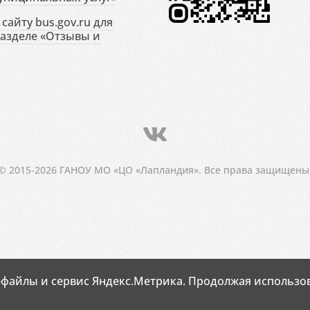
сайту bus.gov.ru для
разделе «Отзывы и
© 2015-2026 ГАНОУ МО «ЦО «Лапландия». Все права защищены
-файлы и сервис Яндекс.Метрика. Продолжая использов