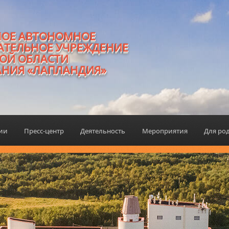
НОЕ АВТОНОМНОЕ
АТЕЛЬНОЕ УЧРЕЖДЕНИЕ
ОЙ ОБЛАСТИ
АНИЯ «ЛАПЛАНДИЯ»
ции
Пресс-центр
Деятельность
Мероприятия
Для ро