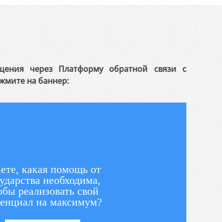
щения через Платформу обратной связи с
жмите на баннер:
ете, какая помощь от
ударства необходима,
обы реализовать свой
енциал на максимум?