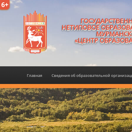
6+
ГОСУДАРСТВЕН
НЕТИПОВОЕ ОБРАЗОВ
МУРМАНСК
«ЦЕНТР ОБРАЗОВ
Главная
Сведения об образовательной организа