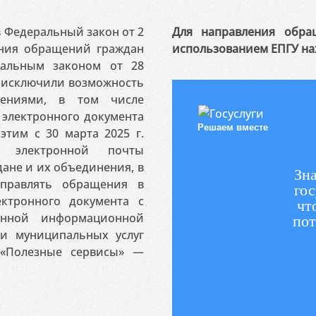
 в Федеральный закон от 2
Для направления обра
ения обращений граждан
использованием ЕПГУ на
ральным законом от 28
я исключили возможность
ениями, в том числе
электронного документа
Решаем вместе
этим с 30 марта 2025 г.
 электронной почты
ане и их объединения, в
Зна
аправлять обращения в
гос
ктронного документа с
чт
венной информационной
пот
 и муниципальных услуг
«Полезные сервисы» —