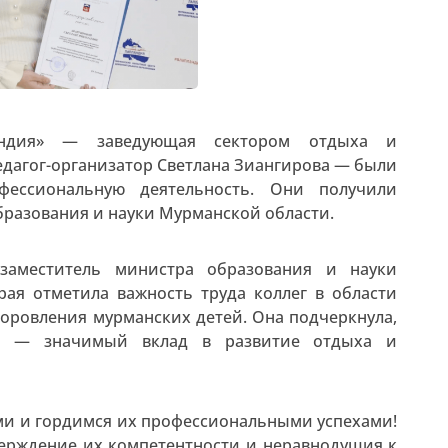
андия» — заведующая сектором отдыха и
едагог-организатор Светлана Зиангирова — были
фессиональную деятельность. Они получили
бразования и науки Мурманской области.
заместитель министра образования и науки
рая отметила важность труда коллег в области
доровления мурманских детей. Она подчеркнула,
и» — значимый вклад в развитие отдыха и
ми и гордимся их профессиональными успехами!
верждение их компетентности и неравнодушия к