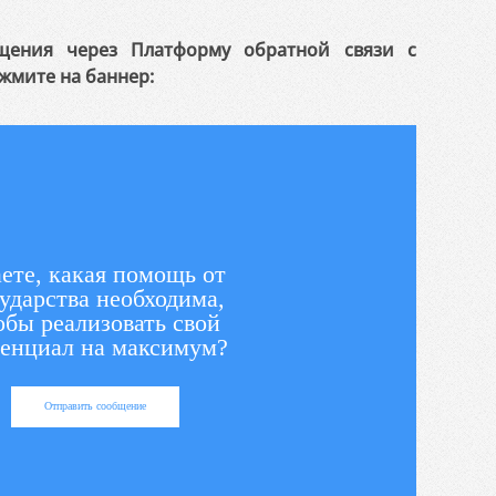
щения через Платформу обратной связи с
жмите на баннер:
ете, какая помощь от
ударства необходима,
обы реализовать свой
енциал на максимум?
Отправить сообщение