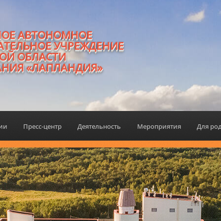
НОЕ АВТОНОМНОЕ
АТЕЛЬНОЕ УЧРЕЖДЕНИЕ
ОЙ ОБЛАСТИ
АНИЯ «ЛАПЛАНДИЯ»
ции
Пресс-центр
Деятельность
Мероприятия
Для ро