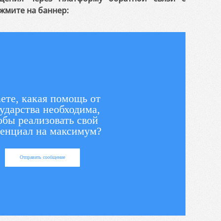
жмите на баннер:
ете, какая помощь от
ударства необходима,
обы реализовать свой
енциал на максимум?
Отправить сообщение