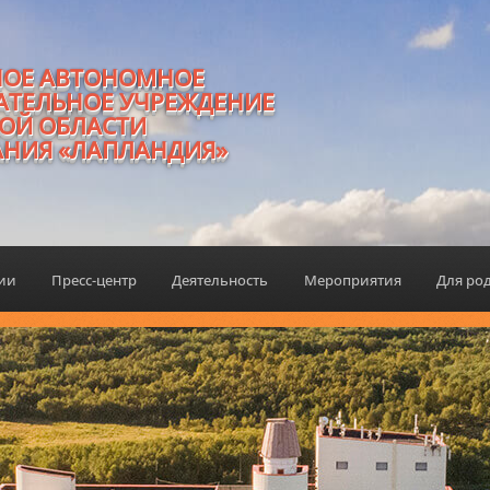
НОЕ АВТОНОМНОЕ
АТЕЛЬНОЕ УЧРЕЖДЕНИЕ
ОЙ ОБЛАСТИ
АНИЯ «ЛАПЛАНДИЯ»
ции
Пресс-центр
Деятельность
Мероприятия
Для ро