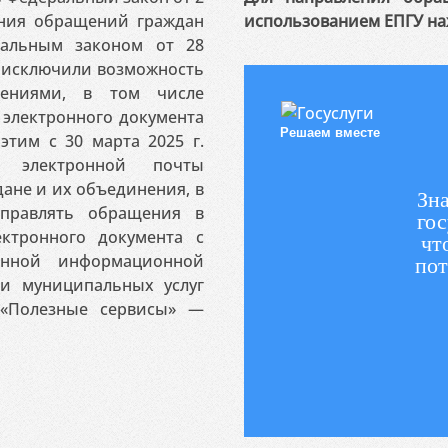
ения обращений граждан
использованием ЕПГУ на
ральным законом от 28
я исключили возможность
ениями, в том числе
электронного документа
Решаем вместе
этим с 30 марта 2025 г.
 электронной почты
ане и их объединения, в
Зна
аправлять обращения в
гос
ктронного документа с
чт
венной информационной
пот
 и муниципальных услуг
«Полезные сервисы» —