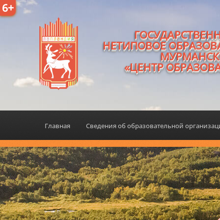
6+
ГОСУДАРСТВЕН
НЕТИПОВОЕ ОБРАЗОВ
МУРМАНСК
«ЦЕНТР ОБРАЗОВ
Главная
Сведения об образовательной организа