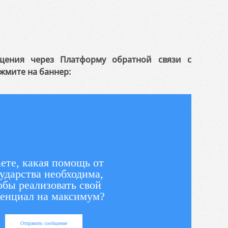
щения через Платформу обратной связи с
жмите на баннер:
ете, какая помощь от
ударства необходима,
обы реализовать свой
енциал на максимум?
Отправить сообщение