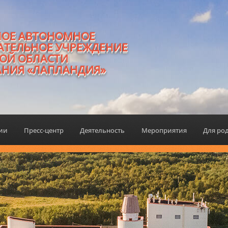
НОЕ АВТОНОМНОЕ
АТЕЛЬНОЕ УЧРЕЖДЕНИЕ
ОЙ ОБЛАСТИ
АНИЯ «ЛАПЛАНДИЯ»
ции
Пресс-центр
Деятельность
Мероприятия
Для ро