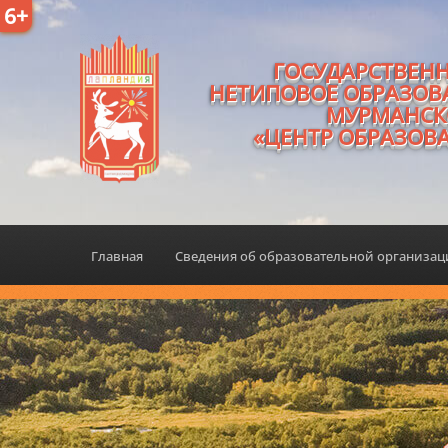
6+
ГОСУДАРСТВЕН
НЕТИПОВОЕ ОБРАЗОВ
МУРМАНСК
«ЦЕНТР ОБРАЗОВ
Главная
Сведения об образовательной организа