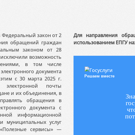
 в Федеральный закон от 2
Для направления обра
ения обращений граждан
использованием ЕПГУ на
ральным законом от 28
я исключили возможность
ениями, в том числе
электронного документа
Решаем вместе
этим с 30 марта 2025 г.
 электронной почты
ане и их объединения, в
Зна
аправлять обращения в
гос
ктронного документа с
чт
венной информационной
пот
 и муниципальных услуг
«Полезные сервисы» —