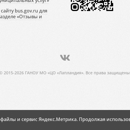
униципальных услуг»
сайту bus.gov.ru для
разделе «Отзывы и
© 2015-2026 ГАНОУ МО «ЦО «Лапландия». Все права защищены
-файлы и сервис Яндекс.Метрика. Продолжая использов