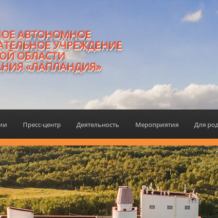
НОЕ АВТОНОМНОЕ
АТЕЛЬНОЕ УЧРЕЖДЕНИЕ
ОЙ ОБЛАСТИ
АНИЯ «ЛАПЛАНДИЯ»
ции
Пресс-центр
Деятельность
Мероприятия
Для ро