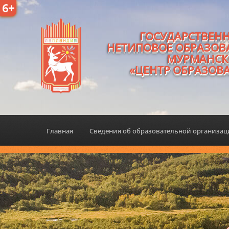
6+
ГОСУДАРСТВЕН
НЕТИПОВОЕ ОБРАЗОВ
МУРМАНСК
«ЦЕНТР ОБРАЗОВ
Главная
Сведения об образовательной организа