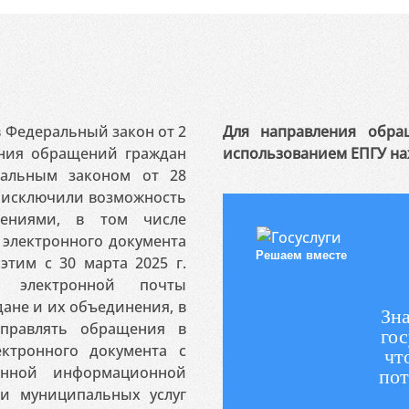
 в Федеральный закон от 2
Для направления обра
ения обращений граждан
использованием ЕПГУ на
ральным законом от 28
я исключили возможность
ениями, в том числе
электронного документа
Решаем вместе
этим с 30 марта 2025 г.
 электронной почты
ане и их объединения, в
Зна
аправлять обращения в
гос
ктронного документа с
чт
венной информационной
пот
 и муниципальных услуг