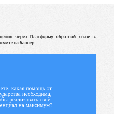
щения через Платформу обратной связи с
жмите на баннер:
ете, какая помощь от
ударства необходима,
обы реализовать свой
енциал на максимум?