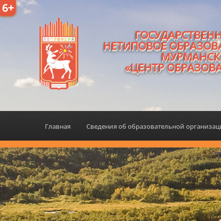
6+
ГОСУДАРСТВЕН
НЕТИПОВОЕ ОБРАЗОВ
МУРМАНСК
«ЦЕНТР ОБРАЗОВ
Главная
Сведения об образовательной организа