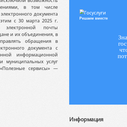
я исключили возможность
ениями, в том числе
электронного документа
Решаем вместе
этим с 30 марта 2025 г.
 электронной почты
ане и их объединения, в
Зна
аправлять обращения в
гос
ктронного документа с
чт
венной информационной
пот
 и муниципальных услуг
«Полезные сервисы» —
Информация