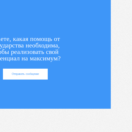
ете, какая помощь от
ударства необходима,
обы реализовать свой
енциал на максимум?
Отправить сообщение