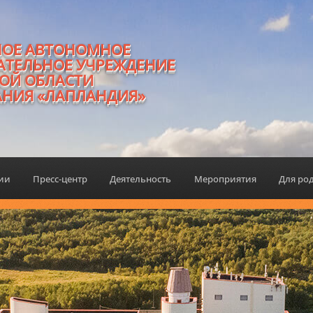
НОЕ АВТОНОМНОЕ
АТЕЛЬНОЕ УЧРЕЖДЕНИЕ
ОЙ ОБЛАСТИ
АНИЯ «ЛАПЛАНДИЯ»
ции
Пресс-центр
Деятельность
Мероприятия
Для ро