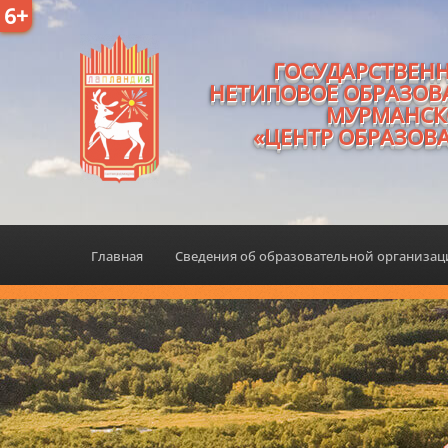
6+
ГОСУДАРСТВЕН
НЕТИПОВОЕ ОБРАЗОВ
МУРМАНСК
«ЦЕНТР ОБРАЗОВ
Главная
Сведения об образовательной организа