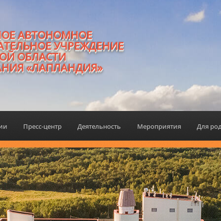
НОЕ АВТОНОМНОЕ
АТЕЛЬНОЕ УЧРЕЖДЕНИЕ
ОЙ ОБЛАСТИ
АНИЯ «ЛАПЛАНДИЯ»
ции
Пресс-центр
Деятельность
Мероприятия
Для ро