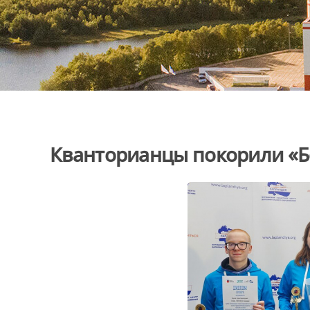
Кванторианцы покорили «