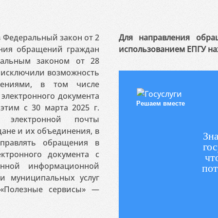
 в Федеральный закон от 2
Для направления обра
ения обращений граждан
использованием ЕПГУ на
ральным законом от 28
я исключили возможность
ениями, в том числе
электронного документа
Решаем вместе
этим с 30 марта 2025 г.
 электронной почты
ане и их объединения, в
Зна
аправлять обращения в
гос
ктронного документа с
чт
венной информационной
пот
 и муниципальных услуг
«Полезные сервисы» —