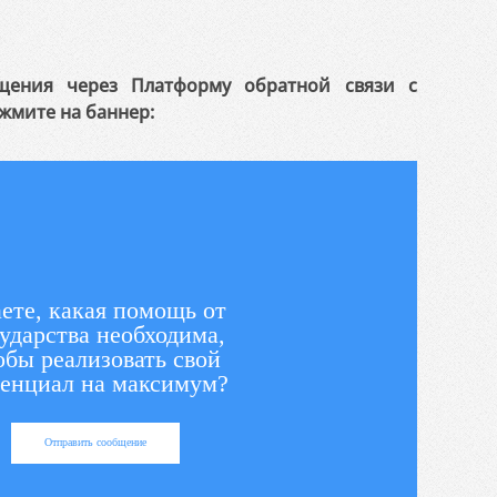
щения через Платформу обратной связи с
жмите на баннер:
ете, какая помощь от
ударства необходима,
обы реализовать свой
енциал на максимум?
Отправить сообщение