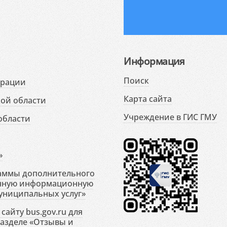
Информация
Поиск
ерации
Карта сайта
ой области
Учреждение в ГИС ГМУ
области
»
раммы дополнительного
енную информационную
униципальных услуг»
сайту bus.gov.ru для
разделе «Отзывы и