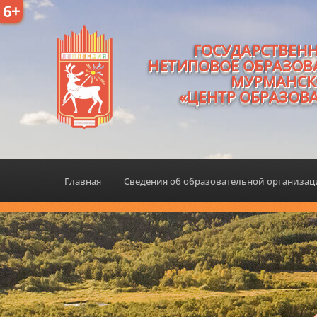
6+
ГОСУДАРСТВЕН
НЕТИПОВОЕ ОБРАЗОВ
МУРМАНСК
«ЦЕНТР ОБРАЗОВ
Главная
Сведения об образовательной организа