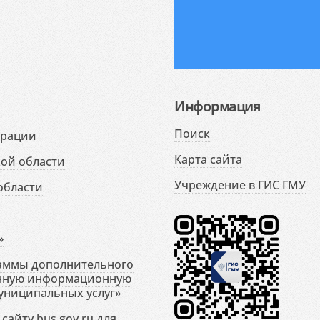
Информация
Поиск
ерации
Карта сайта
ой области
Учреждение в ГИС ГМУ
области
»
раммы дополнительного
енную информационную
униципальных услуг»
сайту bus.gov.ru для