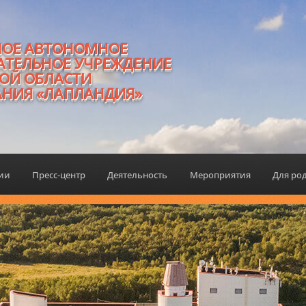
НОЕ АВТОНОМНОЕ
АТЕЛЬНОЕ УЧРЕЖДЕНИЕ
ОЙ ОБЛАСТИ
АНИЯ «ЛАПЛАНДИЯ»
ции
Пресс-центр
Деятельность
Мероприятия
Для ро