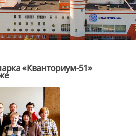
парка «Кванториум-51»
же