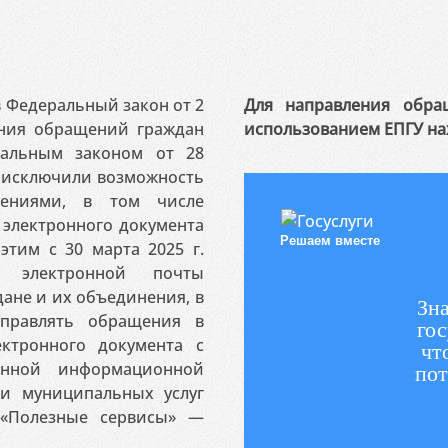
 в Федеральный закон от 2
Для направления обра
ения обращений граждан
использованием ЕПГУ на
ральным законом от 28
я исключили возможность
ениями, в том числе
электронного документа
Решаем вместе
этим с 30 марта 2025 г.
 электронной почты
ане и их объединения, в
Зна
аправлять обращения в
гос
ктронного документа с
чт
венной информационной
пот
 и муниципальных услуг
«Полезные сервисы» —