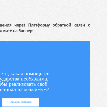
щения через Платформу обратной связи с
жмите на баннер:
ете, какая помощь от
ударства необходима,
обы реализовать свой
енциал на максимум?
Отправить сообщение