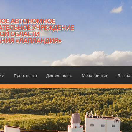
НОЕ АВТОНОМНОЕ
АТЕЛЬНОЕ УЧРЕЖДЕНИЕ
ОЙ ОБЛАСТИ
АНИЯ «ЛАПЛАНДИЯ»
ции
Пресс-центр
Деятельность
Мероприятия
Для ро