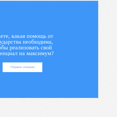
ете, какая помощь от
ударства необходима,
обы реализовать свой
енциал на максимум?
Отправить сообщение