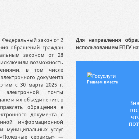
 в Федеральный закон от 2
Для направления обра
ения обращений граждан
использованием ЕПГУ на
ральным законом от 28
я исключили возможность
ениями, в том числе
электронного документа
Решаем вместе
этим с 30 марта 2025 г.
 электронной почты
ане и их объединения, в
Зна
аправлять обращения в
гос
ктронного документа с
чт
венной информационной
пот
 и муниципальных услуг
«Полезные сервисы» —