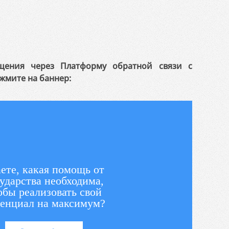
щения через Платформу обратной связи с
жмите на баннер:
ете, какая помощь от
ударства необходима,
обы реализовать свой
енциал на максимум?