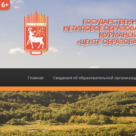
6+
ГОСУДАРСТВЕН
НЕТИПОВОЕ ОБРАЗОВ
МУРМАНСК
«ЦЕНТР ОБРАЗОВ
Главная
Сведения об образовательной организа