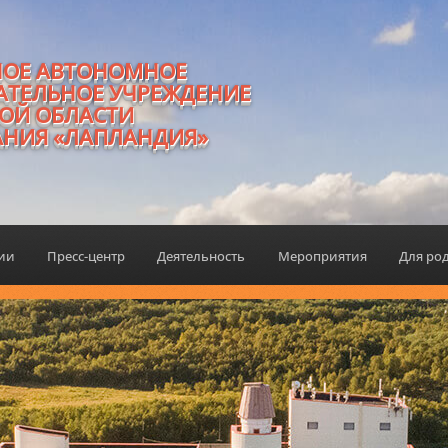
НОЕ АВТОНОМНОЕ
АТЕЛЬНОЕ УЧРЕЖДЕНИЕ
ОЙ ОБЛАСТИ
АНИЯ «ЛАПЛАНДИЯ»
ции
Пресс-центр
Деятельность
Мероприятия
Для ро