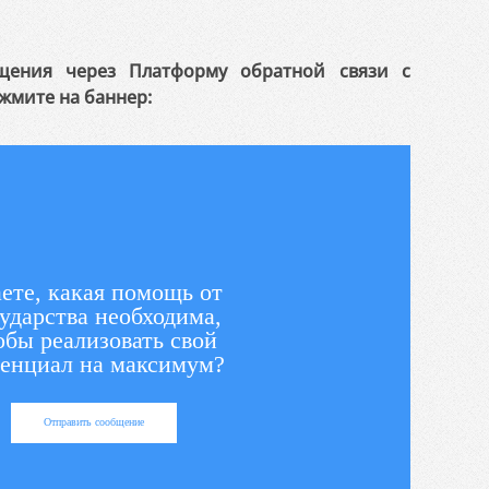
щения через Платформу обратной связи с
жмите на баннер:
ете, какая помощь от
ударства необходима,
обы реализовать свой
енциал на максимум?
Отправить сообщение