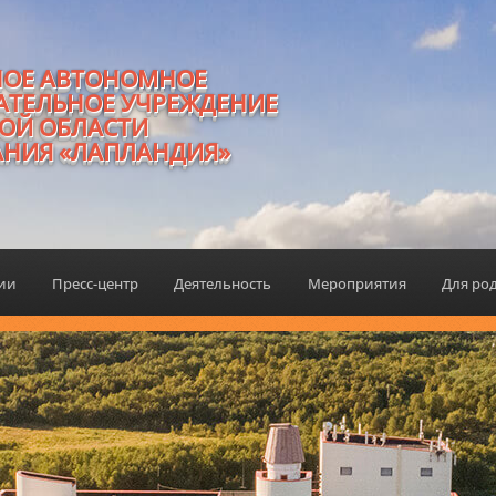
НОЕ АВТОНОМНОЕ
АТЕЛЬНОЕ УЧРЕЖДЕНИЕ
ОЙ ОБЛАСТИ
АНИЯ «ЛАПЛАНДИЯ»
ции
Пресс-центр
Деятельность
Мероприятия
Для ро