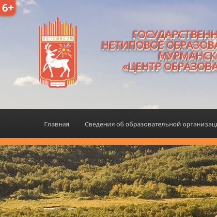
6+
ГОСУДАРСТВЕН
НЕТИПОВОЕ ОБРАЗОВ
МУРМАНСК
«ЦЕНТР ОБРАЗОВ
Главная
Сведения об образовательной организа