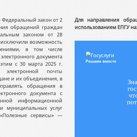
 в Федеральный закон от 2
Для направления обра
ения обращений граждан
использованием ЕПГУ на
ральным законом от 28
я исключили возможность
ениями, в том числе
электронного документа
Решаем вместе
этим с 30 марта 2025 г.
 электронной почты
ане и их объединения, в
Зна
аправлять обращения в
гос
ктронного документа с
чт
венной информационной
пот
 и муниципальных услуг
«Полезные сервисы» —