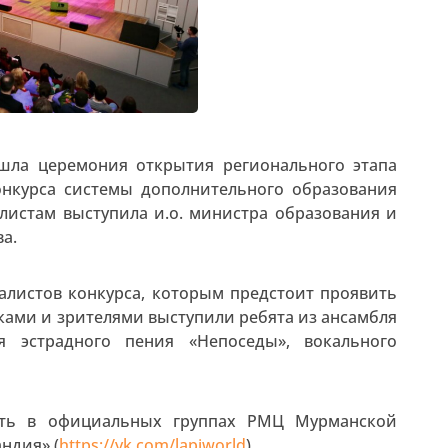
ошла церемония открытия регионального этапа
конкурса системы дополнительного образования
листам выступила и.о. министра образования и
а.
алистов конкурса, которым предстоит проявить
иками и зрителями выступили ребята из ансамбля
ля эстрадного пения «Непоседы», вокального
еть в официальных группах РМЦ Мурманской
андия» (
https://vk.com/lapiworld
).