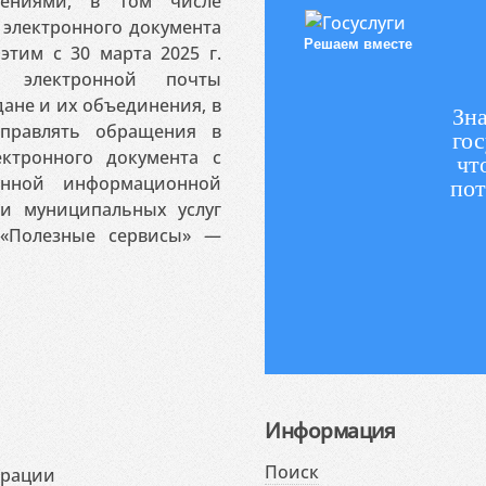
ениями, в том числе
электронного документа
Решаем вместе
этим с 30 марта 2025 г.
 электронной почты
ане и их объединения, в
Зна
аправлять обращения в
гос
ктронного документа с
чт
венной информационной
пот
 и муниципальных услуг
«Полезные сервисы» —
Информация
Поиск
ерации