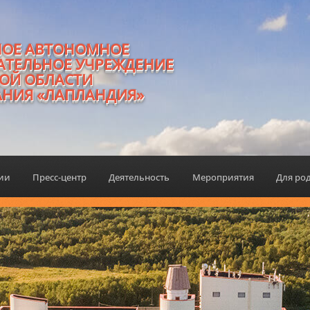
НОЕ АВТОНОМНОЕ
АТЕЛЬНОЕ УЧРЕЖДЕНИЕ
ОЙ ОБЛАСТИ
АНИЯ «ЛАПЛАНДИЯ»
ции
Пресс-центр
Деятельность
Мероприятия
Для ро