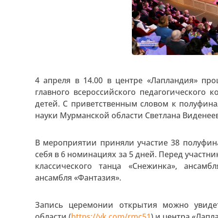
4 апреля в 14.00 в центре «Лапландия» пр
главного всероссийского педагогического 
детей. С приветственным словом к полуфина
науки Мурманской области Светлана Виденеев
В мероприятии приняли участие 38 полуфин
себя в 6 номинациях за 5 дней. Перед участн
классического танца «Снежинка», ансамб
ансамбля «Фантазия».
Запись церемонии открытия можно увид
области (
https://vk.com/rmc51
) и центра «Лапл