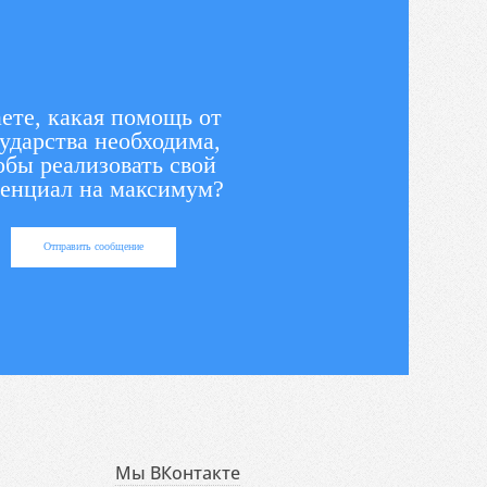
ете, какая помощь от
ударства необходима,
обы реализовать свой
енциал на максимум?
Отправить сообщение
Мы ВКонтакте