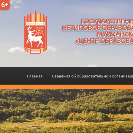
6+
ГОСУДАРСТВЕН
НЕТИПОВОЕ ОБРАЗОВ
МУРМАНСК
«ЦЕНТР ОБРАЗОВ
Главная
Сведения об образовательной организа