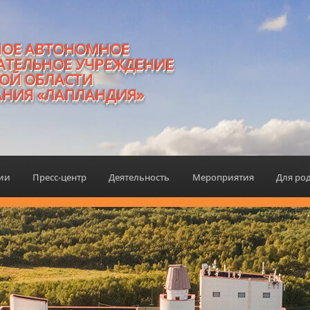
НОЕ АВТОНОМНОЕ
АТЕЛЬНОЕ УЧРЕЖДЕНИЕ
ОЙ ОБЛАСТИ
АНИЯ «ЛАПЛАНДИЯ»
ции
Пресс-центр
Деятельность
Мероприятия
Для ро