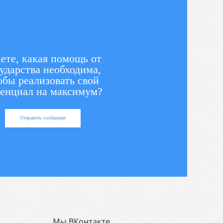
ете, какая помощь от
ударства необходима,
обы реализовать свой
енциал на максимум?
Отправить сообщение
Мы ВКонтакте