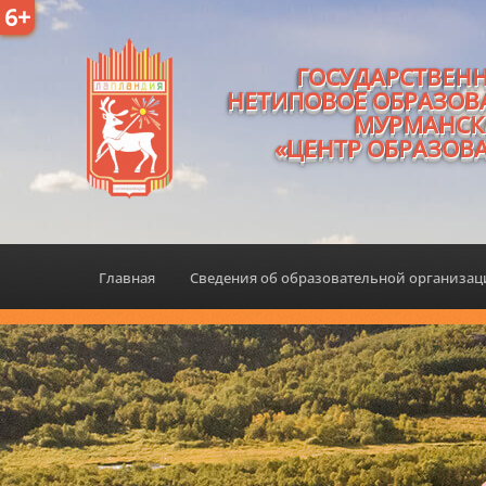
6+
ГОСУДАРСТВЕН
НЕТИПОВОЕ ОБРАЗОВ
МУРМАНСК
«ЦЕНТР ОБРАЗОВ
Главная
Сведения об образовательной организа