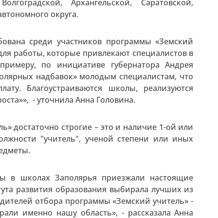
Волгоградской, Архангельской, Саратовской,
автономного округа.
бована среди участников программы «Земский
 для работы, которые привлекают специалистов в
 примеру, по инициативе губернатора Андрея
олярных надбавок» молодым специалистам, что
лату. Благоустраиваются школы, реализуются
оста»», - уточнила Анна Головина.
» достаточно строгие – это и наличие 1-ой или
лжности "учитель", ученой степени или иных
едметы.
оты в школах Заполярья приезжали настоящие
тута развития образования выбирала лучших из
едителей отбора программы «Земский учитель» -
брали именно нашу область», - рассказала Анна