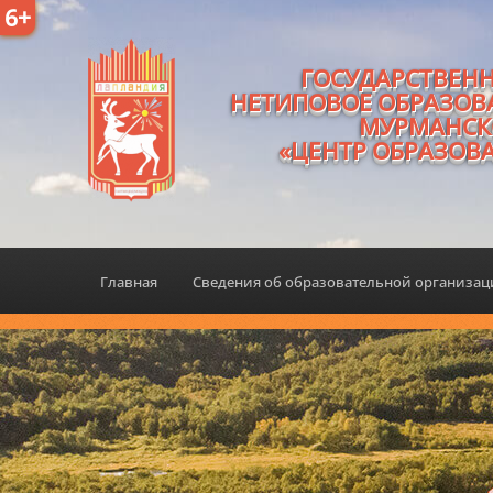
6+
ГОСУДАРСТВЕН
НЕТИПОВОЕ ОБРАЗОВ
МУРМАНСК
«ЦЕНТР ОБРАЗОВ
Главная
Сведения об образовательной организа