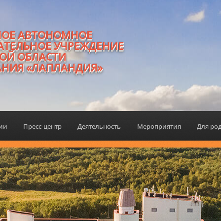
НОЕ АВТОНОМНОЕ
АТЕЛЬНОЕ УЧРЕЖДЕНИЕ
ОЙ ОБЛАСТИ
АНИЯ «ЛАПЛАНДИЯ»
ции
Пресс-центр
Деятельность
Мероприятия
Для ро