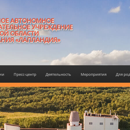
НОЕ АВТОНОМНОЕ
АТЕЛЬНОЕ УЧРЕЖДЕНИЕ
ОЙ ОБЛАСТИ
АНИЯ «ЛАПЛАНДИЯ»
ции
Пресс-центр
Деятельность
Мероприятия
Для ро