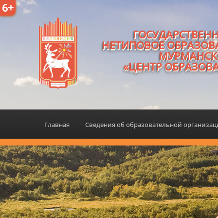
6+
ГОСУДАРСТВЕН
НЕТИПОВОЕ ОБРАЗОВ
МУРМАНСК
«ЦЕНТР ОБРАЗОВ
Главная
Сведения об образовательной организа