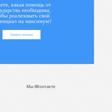
ете, какая помощь от
ударства необходима,
обы реализовать свой
енциал на максимум?
Отправить сообщение
Мы ВКонтакте