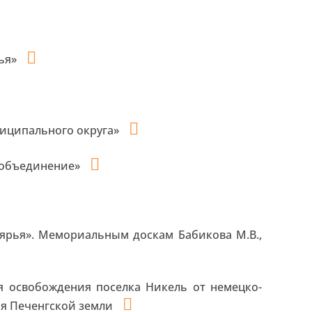
рья»
ниципального округа»
 объединение»
лярья». Мемориальным доскам Бабикова М.В.,
тия освобождения поселка Никель от немецко-
ия Печенгской земли