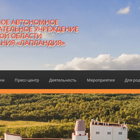
НОЕ АВТОНОМНОЕ
АТЕЛЬНОЕ УЧРЕЖДЕНИЕ
ОЙ ОБЛАСТИ
АНИЯ «ЛАПЛАНДИЯ»
ции
Пресс-центр
Деятельность
Мероприятия
Для ро