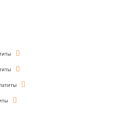
атиты
атиты
Апатиты
титы