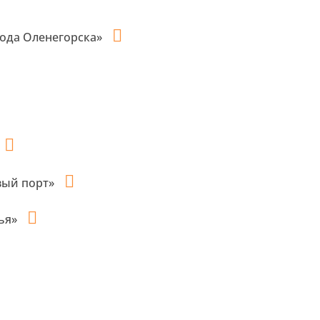
ода Оленегорска»
вый порт»
рья»