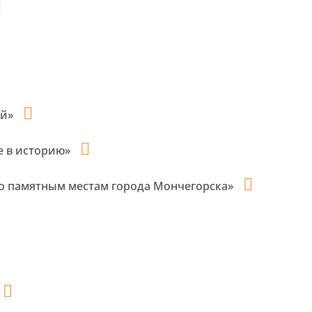
ей»
е в историю»
о памятным местам города Мончегорска»