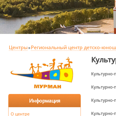
Центры
Региональный центр детско-юноше
»
Культу
Культурно-
Культурно-
Информация
Культурно-
Культурно-
О центре