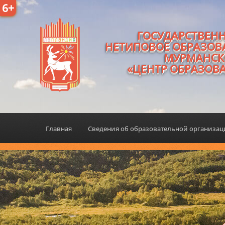
6+
ГОСУДАРСТВЕН
НЕТИПОВОЕ ОБРАЗОВ
МУРМАНСК
«ЦЕНТР ОБРАЗОВ
Главная
Сведения об образовательной организа