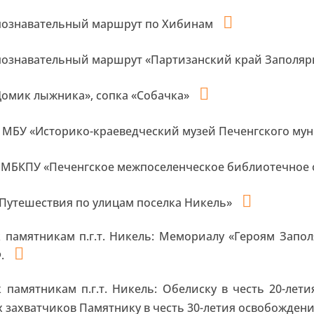
познавательный маршрут по Хибинам
познавательный маршрут «Партизанский край Заполя
омик лыжника», сопка «Собачка»
в МБУ «Историко-краеведческий музей Печенгского му
МБКПУ «Печенгское межпоселенческое библиотечное
«Путешествия по улицам поселка Никель»
к памятникам п.г.т. Никель: Мемориалу «Героям Запо
Ф.
к памятникам п.г.т. Никель: Обелиску в честь 20-ле
 захватчиков Памятнику в честь 30-летия освобожден