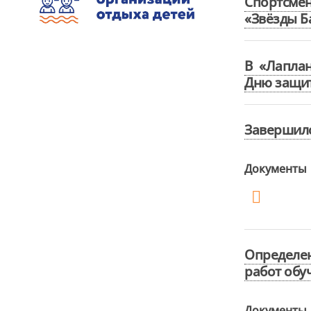
Спортсме
«Звёзды Б
В «Лапла
Дню защит
Завершилс
Документы
Определе
работ обу
Документы