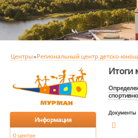
Центры
Региональный центр детско-юноше
»
Итоги 
Определе
спортивн
Документы
Информация
О центре