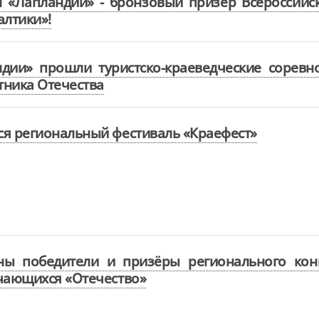
н «Лапландии» - бронзовый призёр Всероссий
алтики»!
ндии» прошли туристско-краеведческие сорев
ника Отечества
я региональный фестиваль «Краефест»
ны победители и призёры регионального конк
чающихся «Отечество»