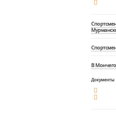
Спортсме
Мурманско
Спортсмен
В Мончего
Документы