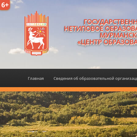
6+
ГОСУДАРСТВЕН
НЕТИПОВОЕ ОБРАЗОВ
МУРМАНСК
«ЦЕНТР ОБРАЗОВ
Главная
Сведения об образовательной организа