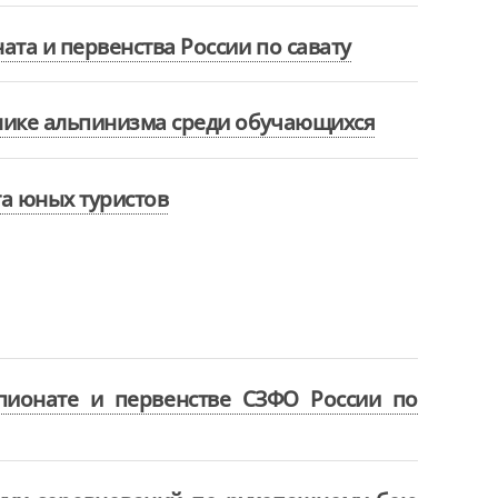
та и первенства России по савату
нике альпинизма среди обучающихся
та юных туристов
пионате и первенстве СЗФО России по