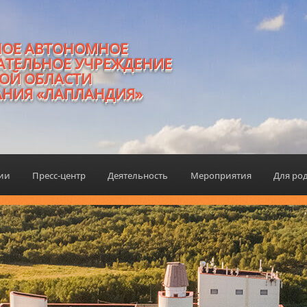
НОЕ АВТОНОМНОЕ
АТЕЛЬНОЕ УЧРЕЖДЕНИЕ
ОЙ ОБЛАСТИ
АНИЯ «ЛАПЛАНДИЯ»
ции
Пресс-центр
Деятельность
Мероприятия
Для ро