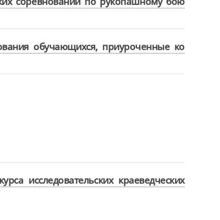
ских соревнований по рукопашному бою
нования обучающихся, приуроченные ко
урса исследовательских краеведческих