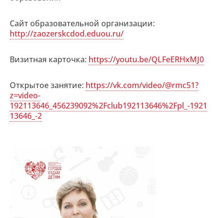
Сайт образовательной организации:
http://zaozerskcdod.eduou.ru/
Визитная карточка:
https://youtu.be/QLFeERHxMJ0
Открытое занятие:
https://vk.com/video/@rmc51?
z=video-
192113646_456239092%2Fclub192113646%2Fpl_-1921
13646_-2