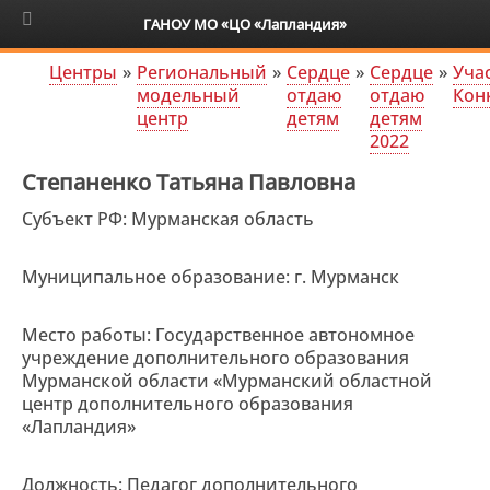
6+
ГАНОУ МО «ЦО «Лапландия»
Центры
»
Региональный
»
Сердце
»
Сердце
»
Уча
модельный
отдаю
отдаю
Кон
центр
детям
детям
2022
Степаненко Татьяна Павловна
Субъект РФ: Мурманская область
Муниципальное образование: г. Мурманск
Место работы: Государственное автономное
учреждение дополнительного образования
Мурманской области «Мурманский областной
центр дополнительного образования
«Лапландия»
Должность: Педагог дополнительного