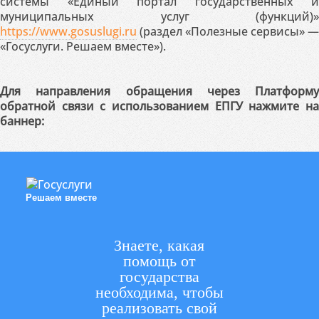
системы «Единый портал государственных и
муниципальных услуг (функций)»
https://www.gosuslugi.ru
(раздел «Полезные сервисы» —
«Госуслуги. Решаем вместе»).
Для направления обращения через Платформу
обратной связи с использованием ЕПГУ нажмите на
баннер:
Решаем вместе
Знаете, какая
помощь от
государства
необходима, чтобы
реализовать свой