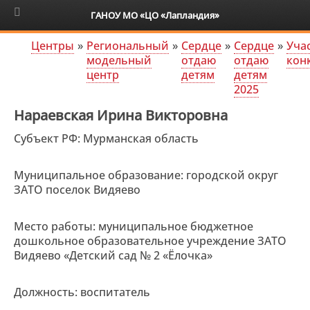
6+
ГАНОУ МО «ЦО «Лапландия»
Центры
»
Региональный
»
Сердце
»
Сердце
»
Уча
модельный
отдаю
отдаю
кон
центр
детям
детям
2025
Нараевская Ирина Викторовна
Субъект РФ: Мурманская область
Муниципальное образование: городской округ
ЗАТО поселок Видяево
Место работы: муниципальное бюджетное
дошкольное образовательное учреждение ЗАТО
Видяево «Детский сад № 2 «Ёлочка»
Должность: воспитатель