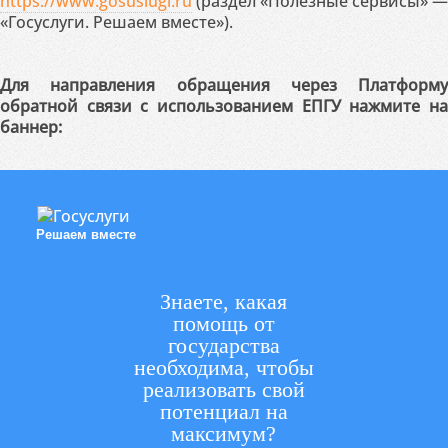
https://www.gosuslugi.ru
(раздел «Полезные сервисы» —
«Госуслуги. Решаем вместе»).
Для направления обращения через Платформу
обратной связи с использованием ЕПГУ нажмите на
баннер:
Решаем вместе
Знаете, какая
помощь от
государства
необходима, чтобы
реализовать свой
потенциал на
максимум?