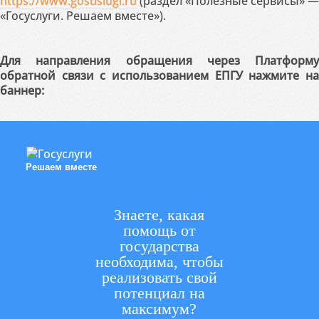
https://www.gosuslugi.ru
(раздел «Полезные сервисы» —
«Госуслуги. Решаем вместе»).
Для направления обращения через Платформу
обратной связи с использованием ЕПГУ нажмите на
баннер:
Решаем вместе
Знаете, какая
помощь от
государства
необходима, чтобы
реализовать свой
потенциал на
максимум?