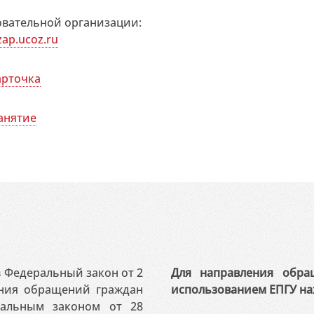
овательной организации:
zap.ucoz.ru
арточка
анятие
 в Федеральный закон от 2
Для направления обра
ения обращений граждан
использованием ЕПГУ на
ральным законом от 28