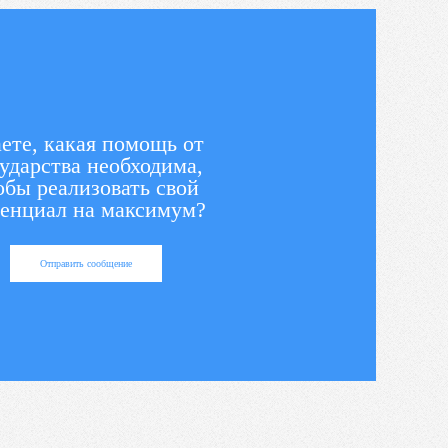
ете, какая помощь от
ударства необходима,
обы реализовать свой
енциал на максимум?
Отправить сообщение