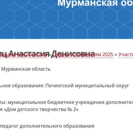
ц Анастасия Денисовна
Сердце отдаю детям
»
Сердце отдаю детям 2025
»
Участ
: Мурманская область
ное образование: Печенгский муниципальный округ
ты: муниципальное бюджетное учреждение дополните
я «Дом детского творчества № 2»
 педагог дополнительного образования