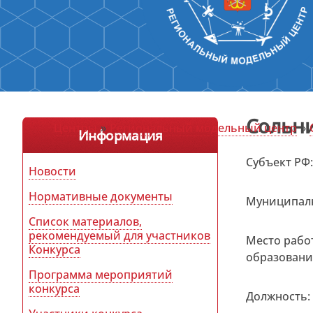
Сольни
Центры
»
Региональный модельный центр
»
Информация
Субъект РФ
Новости
Нормативные документы
Муниципаль
Список материалов,
рекомендуемый для участников
Место рабо
Конкурса
образовани
Программа мероприятий
конкурса
Должность: