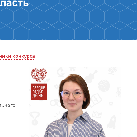
ники конкурса
льного