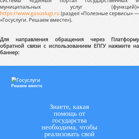
системы «Единый портал государственных и
муниципальных услуг (функций)»
https://www.gosuslugi.ru
(раздел «Полезные сервисы» —
«Госуслуги. Решаем вместе»).
Для направления обращения через Платформу
обратной связи с использованием ЕПГУ нажмите на
баннер:
Решаем вместе
Знаете, какая
помощь от
государства
необходима, чтобы
реализовать свой