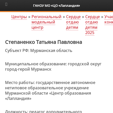
6+
ГАНОУ МО «ЦО «Лапландия»
Центры
»
Региональный
»
Сердце
»
Сердце
»
Уча
модельный
отдаю
отдаю
кон
центр
детям
детям
2025
Степаненко Татьяна Павловна
Субъект РФ: Мурманская область
Муниципальное образование: городской округ
город-герой Мурманск
Место работы: государственное автономное
нетиповое образовательное учреждение
Мурманской области «Центр образования
«Лапландия»
Должность: педагог дополнительного