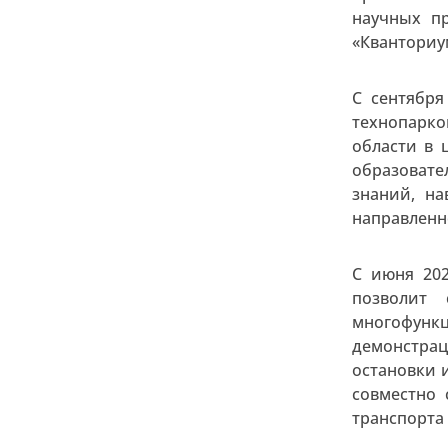
научных п
«Кванториу
С сентябр
технопарко
области в 
образовате
знаний, н
направленн
С июня 202
позволит
многофунк
демонстра
остановки 
совместно 
транспорта 