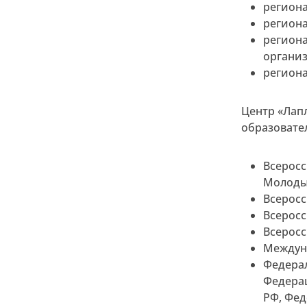
региона
регион
регион
органи
регион
Центр «Лап
образовате
Всерос
Молодые
Всеросс
Всеросс
Всеросс
Междун
Федера
Федера
РФ, Фед