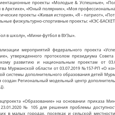
иентационные проекты «Молодые & Успешные», «Поли
 в Арктике», «Юный полярник», «Моя профессиональна
ические проекты «Живая история», «Я – патриот», «По
ьные физкультурно-спортивные проекты: «КЭС-БАСКЕТ
ол в школу», «Мини-футбол в ВУЗы».
ализации мероприятий федерального проекта «Успе
ие», утвержденного протоколом президиума Совет
ескому развитию и национальным проектам от 03
тва Мурманской области от 03.07.2019 №157-РП «О к
ой системы дополнительного образования детей Мурман
 создан Региональный модельный центр дополнитель
Ц).
ацпроекта «Образование» на основании приказа Ми
 23.01.2020 № 105 для решения проблемы доступнос
х в малых городах, поселках и сельской местност