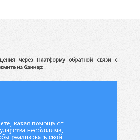
щения через Платформу обратной связи с
жмите на баннер:
ете, какая помощь от
ударства необходима,
обы реализовать свой