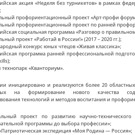
ийская акция «Неделя без турникетов» в рамках федер
;
льный профориентационный проект «Арт-профи форум
льный профориентационный проект по ранней профо
ийская социальная программа «Разговор о правильном
ьный проект «Работай в России!» (2017 – 2020 гг.);
родный конкурс юных чтецов «Живая классика»;
сийская программа ранней профессиональной подго
ills);
 технопарк «Кванториум».
ии инициировано и реализуются более 20 областны
нных на формирование нового качества соде
вования технологий и методов воспитания и профориен
альный проект по развитию научно-технического
вательной программы до выбора профессии»;
«Патриотическая экспедиция «Моя Родина — Россия»;