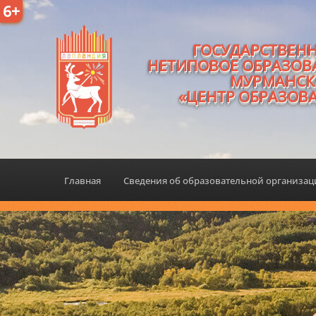
6+
ГОСУДАРСТВЕН
НЕТИПОВОЕ ОБРАЗОВ
МУРМАНСК
«ЦЕНТР ОБРАЗОВ
Главная
Сведения об образовательной организа