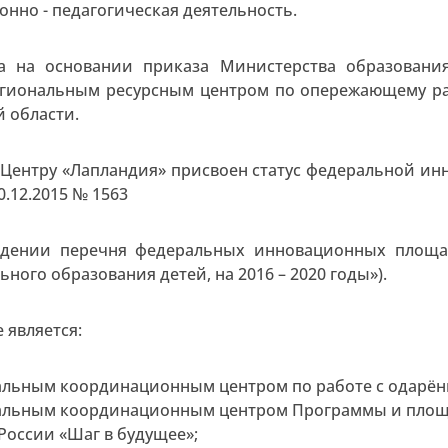
онно - педагогическая деятельность.
да на основании приказа Министерства образовани
егиональным ресурсным центром по опережающему р
 области.
у Центру «Лапландия» присвоен статус федеральной 
0.12.2015 № 1563
ждении перечня федеральных инновационных площад
ного образования детей, на 2016 – 2020 годы»).
 является:
альным координационным центром по работе с одарё
альным координационным центром Программы и площа
России «Шаг в будущее»;