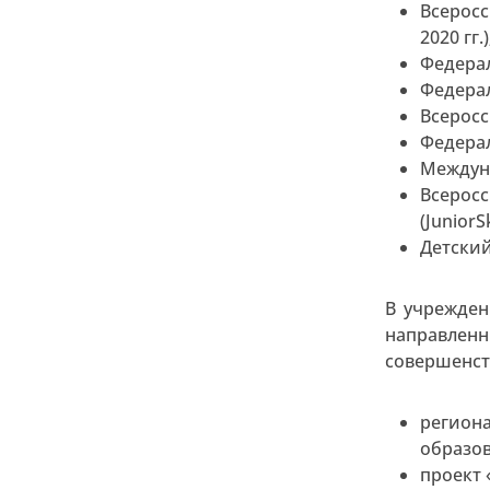
Всеросс
2020 гг.)
Федера
Федера
Всеросс
Федерал
Междуна
Всерос
(JuniorSk
Детский
В учрежден
направле
совершенст
регион
образо
проект 