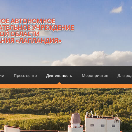
НОЕ АВТОНОМНОЕ
АТЕЛЬНОЕ УЧРЕЖДЕНИЕ
ОЙ ОБЛАСТИ
АНИЯ «ЛАПЛАНДИЯ»
ции
Пресс-центр
Деятельность
Мероприятия
Для ро