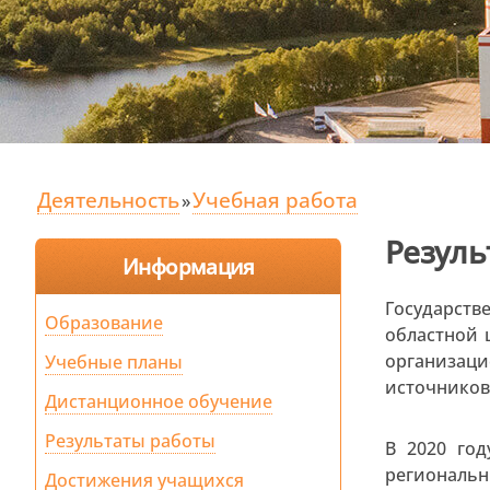
Деятельность
Учебная работа
»
Резуль
Информация
Государств
Образование
областной 
организац
Учебные планы
источников
Дистанционное обучение
Результаты работы
В 2020 год
региональн
Достижения учащихся