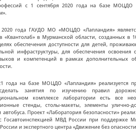
рофессий с 1 сентября 2020 года на базе МОЦДО
м».
я 2020 года ГАУДО МО «МОЦДО «Лапландия» являетс
в «Квантолаб» в Мурманской области, созданных в
целях обеспечения доступности для детей, проживаю
льной инфраструктуры, для обеспечения освоения
авыков и компетенций в рамках дополнительных о
ости.
1 года на базе МОЦДО «Лапландия» реализуется пр
 сделать занятия по изучению правил дорожн
циональном комплексе лаборатории есть все нео
ционные стенды, столы-макеты, элементы улично-д
и автобуса. Проект «Лаборатория безопасности» реал
с Госавтоинспекцией МВД России при поддержке М
России и экспертного центра «Движение без опасности