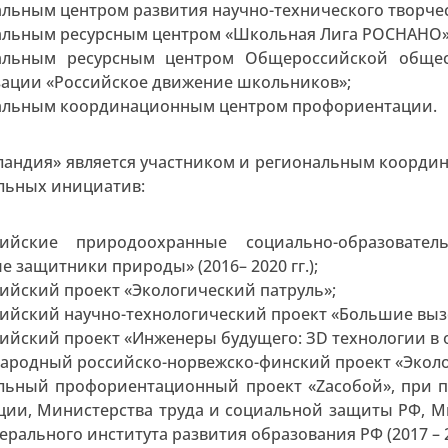
льным центром развития научно-технического творчес
альным ресурсным центром «Школьная Лига РОСНАНО»
альным ресурсным центром Общероссийской общест
зации «Российское движение школьников»;
альным координационным центром профориентации.
ландия» является участником и региональным координ
льных инициатив:
сийские природоохранные социально-образователь
 защитники природы» (2016– 2020 гг.);
ийский проект «Экологический патруль»;
ийский научно-технологический проект «Большие выз
ийский проект «Инженеры будущего: ЗD технологии в 
ародный российско-норвежско-финский проект «Эколо
льный профориентационный проект «Zасобой», при п
ции, Министерства труда и социальной защиты РФ, М
ерального института развития образования РФ (2017 – 20