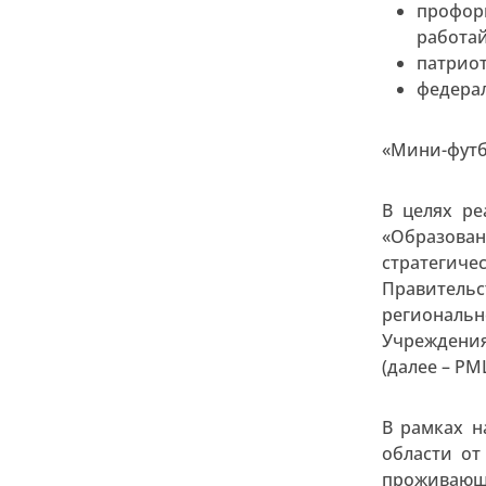
профор
работай
патриот
федерал
«Мини-футб
В целях ре
«Образован
стратегич
Правительс
региональн
Учреждения
(далее – РМ
В рамках н
области от
проживающи