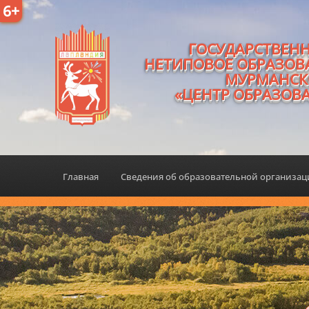
6+
ГОСУДАРСТВЕН
НЕТИПОВОЕ ОБРАЗОВ
МУРМАНСК
«ЦЕНТР ОБРАЗОВ
Главная
Сведения об образовательной организа