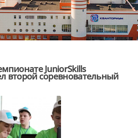
пионате JuniorSkills
л второй соревновательный