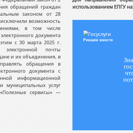
ения обращений граждан
использованием ЕПГУ на
ральным законом от 28
я исключили возможность
ениями, в том числе
электронного документа
Решаем вместе
этим с 30 марта 2025 г.
 электронной почты
ане и их объединения, в
Зна
аправлять обращения в
гос
ктронного документа с
чт
венной информационной
пот
 и муниципальных услуг
«Полезные сервисы» —