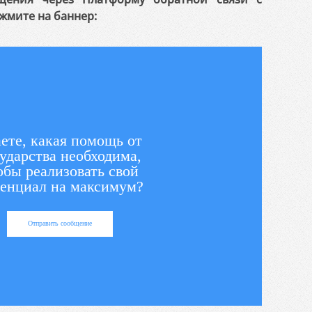
жмите на баннер:
ете, какая помощь от
ударства необходима,
обы реализовать свой
енциал на максимум?
Отправить сообщение