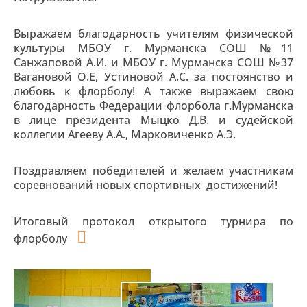
Выражаем благодарность учителям физической
культуры МБОУ г. Мурманска СОШ №11
Санжаповой А.И. и МБОУ г. Мурманска СОШ №37
Вагановой О.Е, Устиновой А.С. за постоянство и
любовь к флорболу! А также выражаем свою
благодарность Федерации флорбола г.Мурманска
в лице президента Мыцко Д.В. и судейской
коллегии Агееву А.А., Марковиченко А.Э.
Поздравляем победителей и желаем участникам
соревнований новых спортивных достижений!
Итоговый протокол открытого турнира по
флорболу