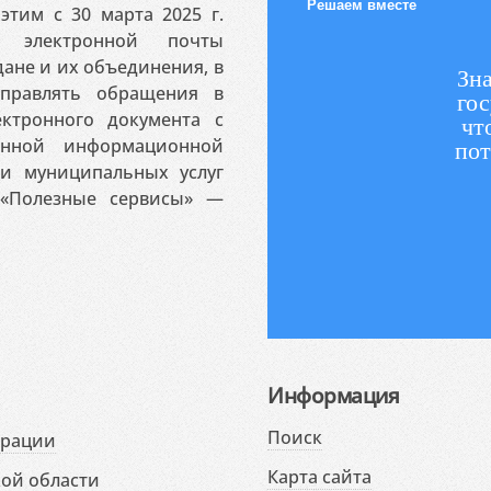
Решаем вместе
этим с 30 марта 2025 г.
 электронной почты
ане и их объединения, в
Зна
аправлять обращения в
гос
ктронного документа с
чт
венной информационной
пот
 и муниципальных услуг
«Полезные сервисы» —
Информация
Поиск
ерации
Карта сайта
ой области