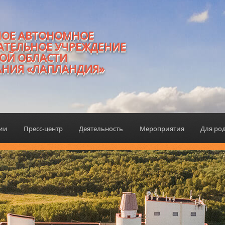
НОЕ АВТОНОМНОЕ
АТЕЛЬНОЕ УЧРЕЖДЕНИЕ
ОЙ ОБЛАСТИ
АНИЯ «ЛАПЛАНДИЯ»
ции
Пресс-центр
Деятельность
Мероприятия
Для ро