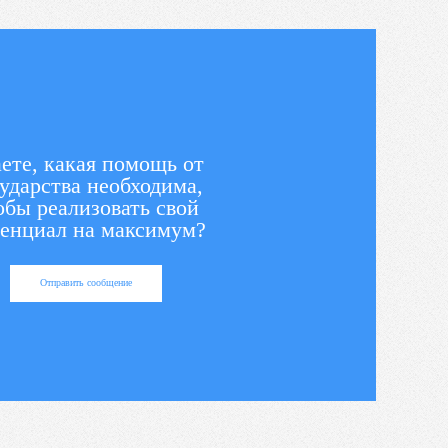
ете, какая помощь от
ударства необходима,
обы реализовать свой
енциал на максимум?
Отправить сообщение