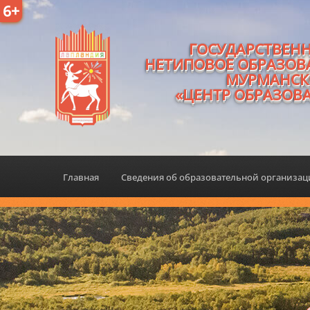
6+
ГОСУДАРСТВЕН
НЕТИПОВОЕ ОБРАЗОВ
МУРМАНСК
«ЦЕНТР ОБРАЗОВ
Главная
Сведения об образовательной организа