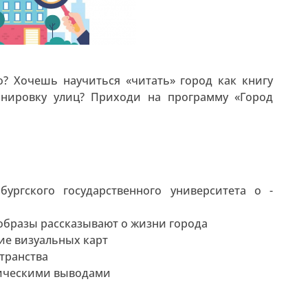
? Хочешь научиться «читать» город как книгу
анировку улиц? Приходи на программу «Город
бургского государственного университета о -
 образы рассказывают о жизни города
ние визуальных карт
транства
гическими выводами