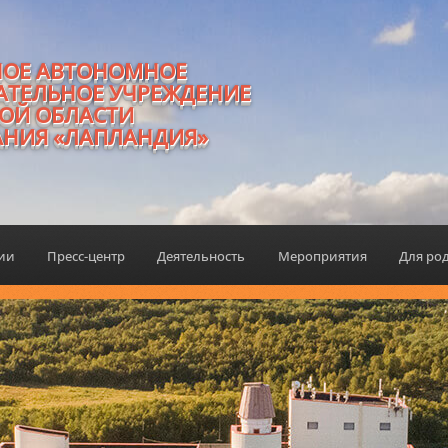
НОЕ АВТОНОМНОЕ
АТЕЛЬНОЕ УЧРЕЖДЕНИЕ
ОЙ ОБЛАСТИ
АНИЯ «ЛАПЛАНДИЯ»
ции
Пресс-центр
Деятельность
Мероприятия
Для ро