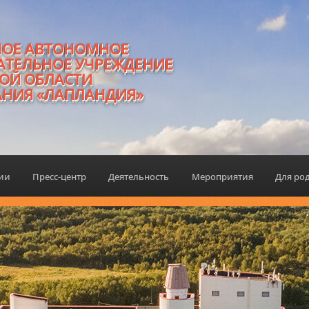
НОЕ АВТОНОМНОЕ
АТЕЛЬНОЕ УЧРЕЖДЕНИЕ
ОЙ ОБЛАСТИ
АНИЯ «ЛАПЛАНДИЯ»
ции
Пресс-центр
Деятельность
Мероприятия
Для ро