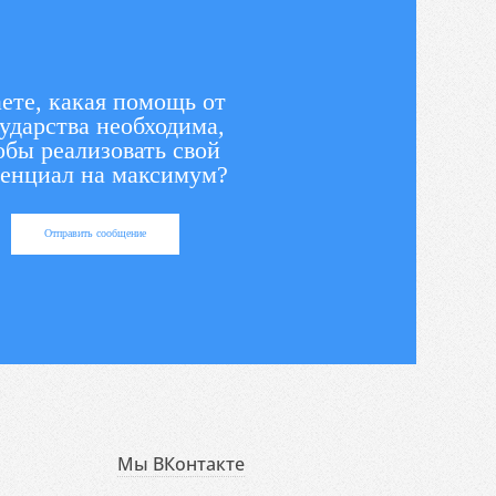
ете, какая помощь от
ударства необходима,
обы реализовать свой
енциал на максимум?
Отправить сообщение
Мы ВКонтакте