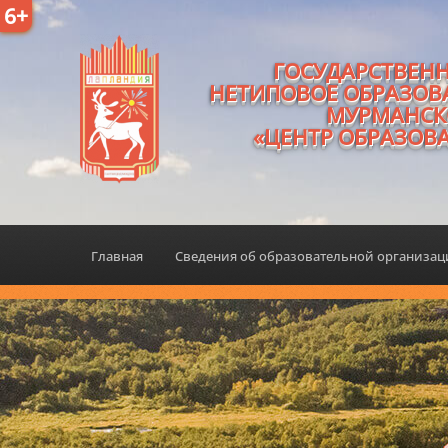
6+
ГОСУДАРСТВЕН
НЕТИПОВОЕ ОБРАЗОВ
МУРМАНСК
«ЦЕНТР ОБРАЗОВ
Главная
Сведения об образовательной организа