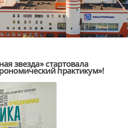
ная звезда» стартовала
трономический практикум»!