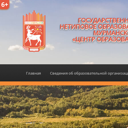
6+
ГОСУДАРСТВЕН
НЕТИПОВОЕ ОБРАЗОВ
МУРМАНСК
«ЦЕНТР ОБРАЗОВ
Главная
Сведения об образовательной организа