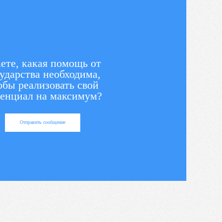
ете, какая помощь от
ударства необходима,
обы реализовать свой
енциал на максимум?
Отправить сообщение