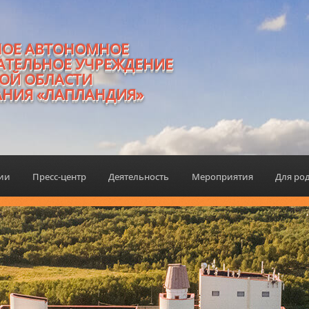
НОЕ АВТОНОМНОЕ
АТЕЛЬНОЕ УЧРЕЖДЕНИЕ
ОЙ ОБЛАСТИ
АНИЯ «ЛАПЛАНДИЯ»
ции
Пресс-центр
Деятельность
Мероприятия
Для ро