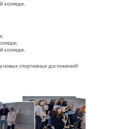
й колледж.
ж;
олледж;
й колледж.
м новых спортивных достижений!