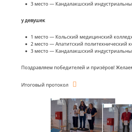
3 место — Кандалакшский индустриальны
у девушек
1 место — Кольский медицинский коллед
2 место — Апатитский политехнический к
3 место — Кандалакшский индустриальны
Поздравляем победителей и призёров! Желае
Итоговый протокол