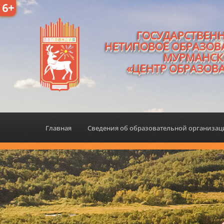
6+
ГОСУДАРСТВЕН
НЕТИПОВОЕ ОБРАЗОВ
МУРМАНСК
«ЦЕНТР ОБРАЗОВ
Главная
Сведения об образовательной организа