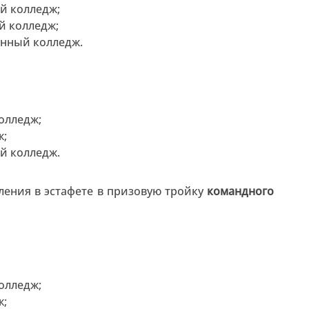
й колледж;
й колледж;
нный колледж.
олледж;
ж;
й колледж.
ления в эстафете в призовую тройку
командного
олледж;
ж;