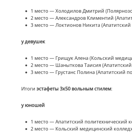
1 место — Холодилов Дмитрий (Полярнозо
2 место — Александров Климентий (Апати
3 место — Локтионов Никита (Апатитский
у девушек
1 место — Грищук Алена (Кольский медиц
2 место — Шаныткова Таисия (Апатитский
3 место — Грустанс Полина (Апатитский п
Итоги
эстафеты 3x50 вольным стилем
:
у юношей
1 место — Апатитский политехнический к
2 место — Кольский медицинский коллед