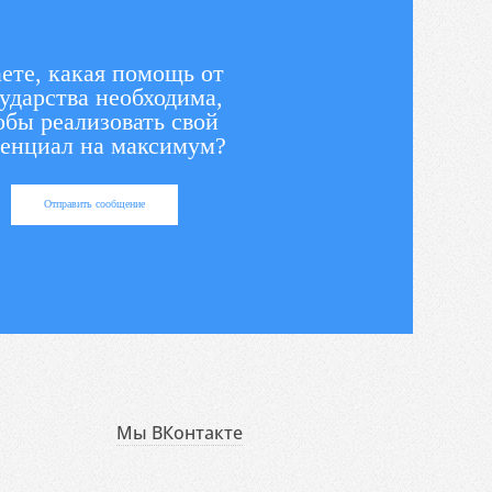
ете, какая помощь от
ударства необходима,
обы реализовать свой
енциал на максимум?
Отправить сообщение
Мы ВКонтакте