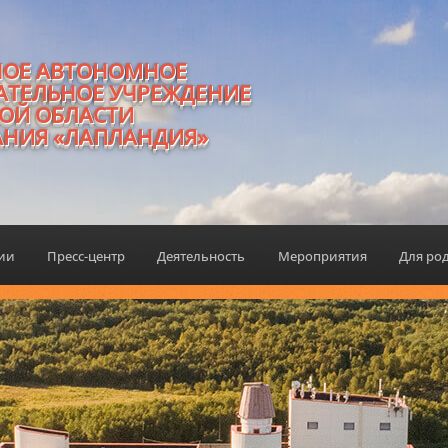
НОЕ АВТОНОМНОЕ
АТЕЛЬНОЕ УЧРЕЖДЕНИЕ
ОЙ ОБЛАСТИ
АНИЯ «ЛАПЛАНДИЯ»
ции
Пресс-центр
Деятельность
Мероприятия
Для ро