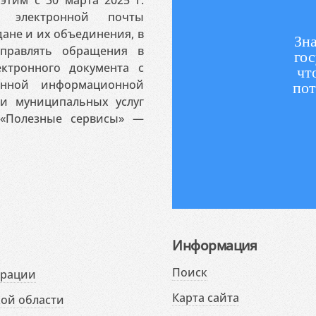
 электронной почты
ане и их объединения, в
Зна
аправлять обращения в
гос
ктронного документа с
чт
венной информационной
пот
 и муниципальных услуг
«Полезные сервисы» —
Информация
Поиск
ерации
Карта сайта
ой области