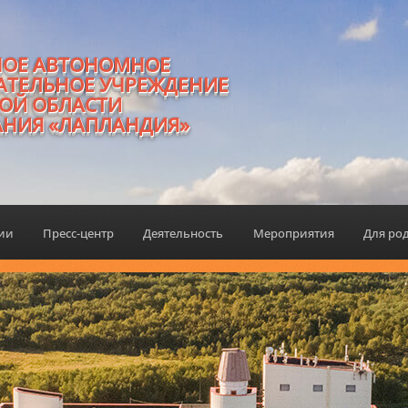
НОЕ АВТОНОМНОЕ
АТЕЛЬНОЕ УЧРЕЖДЕНИЕ
ОЙ ОБЛАСТИ
АНИЯ «ЛАПЛАНДИЯ»
ции
Пресс-центр
Деятельность
Мероприятия
Для ро