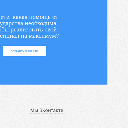
ете, какая помощь от
ударства необходима,
обы реализовать свой
енциал на максимум?
Отправить сообщение
Мы ВКонтакте