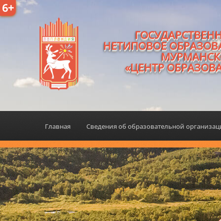
6+
ГОСУДАРСТВЕН
НЕТИПОВОЕ ОБРАЗОВ
МУРМАНСК
«ЦЕНТР ОБРАЗОВ
Главная
Сведения об образовательной организа