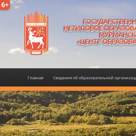
6+
ГОСУДАРСТВЕН
НЕТИПОВОЕ ОБРАЗОВ
МУРМАНСК
«ЦЕНТР ОБРАЗОВ
Главная
Сведения об образовательной организа