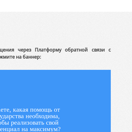
щения через Платформу обратной связи с
жмите на баннер:
ете, какая помощь от
ударства необходима,
обы реализовать свой
енциал на максимум?