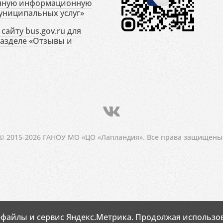
енную информационную
униципальных услуг»
сайту bus.gov.ru для
разделе «Отзывы и
© 2015-2026 ГАНОУ МО «ЦО «Лапландия». Все права защищены
-файлы и сервис Яндекс.Метрика. Продолжая использов