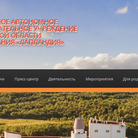
НОЕ АВТОНОМНОЕ
АТЕЛЬНОЕ УЧРЕЖДЕНИЕ
ОЙ ОБЛАСТИ
АНИЯ «ЛАПЛАНДИЯ»
ции
Пресс-центр
Деятельность
Мероприятия
Для ро