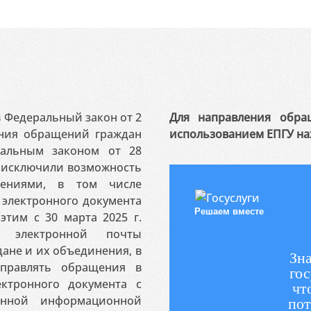
 в Федеральный закон от 2
Для направления обра
ения обращений граждан
использованием ЕПГУ на
ральным законом от 28
я исключили возможность
ениями, в том числе
электронного документа
Решаем вместе
этим с 30 марта 2025 г.
 электронной почты
ане и их объединения, в
Зна
аправлять обращения в
гос
ктронного документа с
чт
венной информационной
пот