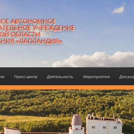
НОЕ АВТОНОМНОЕ
АТЕЛЬНОЕ УЧРЕЖДЕНИЕ
ОЙ ОБЛАСТИ
АНИЯ «ЛАПЛАНДИЯ»
ции
Пресс-центр
Деятельность
Мероприятия
Для ро