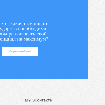
ете, какая помощь от
ударства необходима,
обы реализовать свой
енциал на максимум?
Отправить сообщение
Мы ВКонтакте