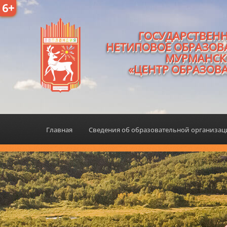
6+
ГОСУДАРСТВЕН
НЕТИПОВОЕ ОБРАЗОВ
МУРМАНСК
«ЦЕНТР ОБРАЗОВ
Главная
Сведения об образовательной организа