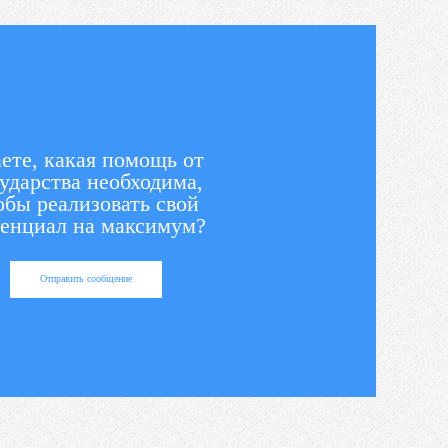
ете, какая помощь от
ударства необходима,
обы реализовать свой
енциал на максимум?
Отправить сообщение