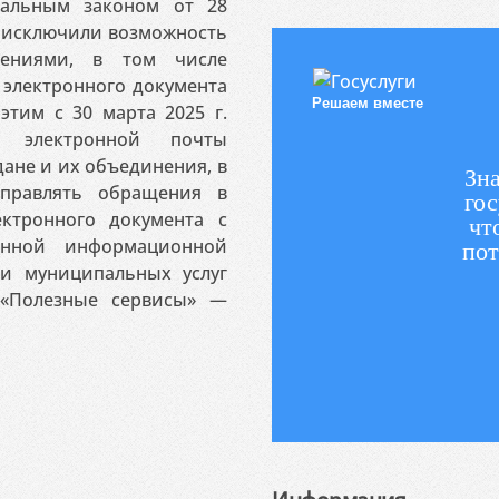
ральным законом от 28
я исключили возможность
ениями, в том числе
электронного документа
Решаем вместе
этим с 30 марта 2025 г.
 электронной почты
ане и их объединения, в
Зна
аправлять обращения в
гос
ктронного документа с
чт
венной информационной
пот
 и муниципальных услуг
«Полезные сервисы» —