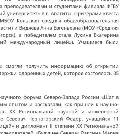
да преподавателями и студентами филиала ФГБУ
й университет» в г. Апатиты. Призёрами квеста
(МБОУ Кольская средняя общеобразовательная
асти) и Видяева Анна Евгеньевна (МОУ «Средняя
горск), а победителем стала Лукина Екатерина
кий международный лицей»). Учащиеся были
а» смогли получить информацию об открытии
держки одаренных детей, которое состоялось 05
аучного форума Северо-Запада России «Шаг в
им опытом и рассказали, как пришли к научно-
тель ХХ Региональной научной и инженерной
ее Севера» Черногорский Федор, учащийся 11
цей» и дипломант II степени ХХ Региональной
следователей «Будущее Севера» Раксина Мария