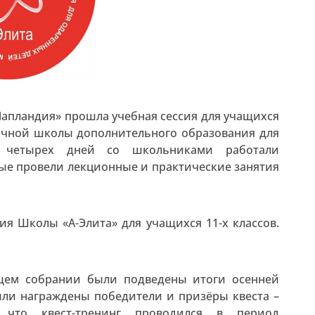
 «Лапландия» прошла учебная сессия для учащихся
аочной школы дополнительного образования для
е четырех дней со школьниками работали
рые провели лекционные и практические занятия
сия Школы «А-Элита» для учащихся 11-х классов.
щем собрании были подведены итоги осенней
ыли награждены победители и призёры квеста –
, что квест-тренинг проводился в период