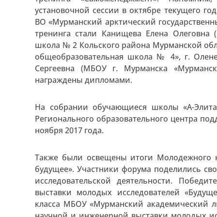
установочной сессии в октябре текущего го
ВО «Мурманский арктический государственны
тренинга стали Канищева Елена Олеговна 
школа № 2 Кольского района Мурманской обл
общеобразовательная школа № 4», г. Олене
Сергеевна (МБОУ г. Мурманска «Мурманс
награждены дипломами.
На собрании обучающиеся школы «А-Элит
Регионального образовательного центра под
ноября 2017 года.
Также были освещены итоги Молодежного н
будущее». Участники форума поделились сво
исследовательской деятельности. Победи
выставки молодых исследователей «Будущ
класса МБОУ «Мурманский академический ли
научной и инженерной выставки молодых ис