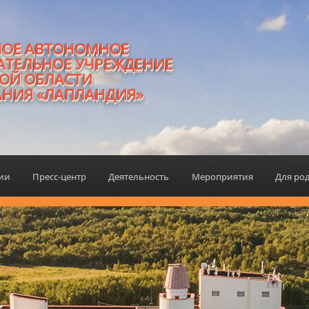
НОЕ АВТОНОМНОЕ
АТЕЛЬНОЕ УЧРЕЖДЕНИЕ
ОЙ ОБЛАСТИ
АНИЯ «ЛАПЛАНДИЯ»
ции
Пресс-центр
Деятельность
Мероприятия
Для ро