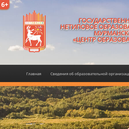
6+
ГОСУДАРСТВЕН
НЕТИПОВОЕ ОБРАЗОВ
МУРМАНСК
«ЦЕНТР ОБРАЗОВ
Главная
Сведения об образовательной организа