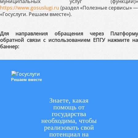
муниципальных услуг (функций)»
https://www.gosuslugi.ru
(раздел «Полезные сервисы» —
«Госуслуги. Решаем вместе»).
Для направления обращения через Платформу
обратной связи с использованием ЕПГУ нажмите на
баннер:
Решаем вместе
Знаете, какая
помощь от
государства
необходима, чтобы
реализовать свой
потенциал на