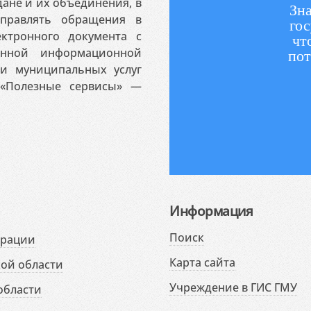
ане и их объединения, в
Зна
аправлять обращения в
гос
ктронного документа с
чт
венной информационной
пот
 и муниципальных услуг
«Полезные сервисы» —
Информация
Поиск
ерации
Карта сайта
ой области
Учреждение в ГИС ГМУ
области