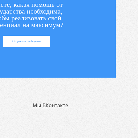
ете, какая помощь от
ударства необходима,
обы реализовать свой
енциал на максимум?
Отправить сообщение
Мы ВКонтакте