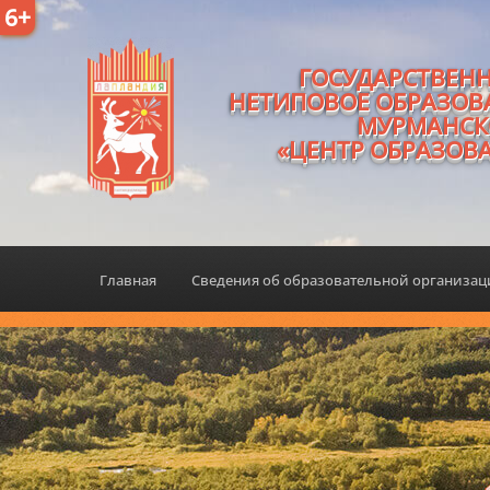
6+
ГОСУДАРСТВЕН
НЕТИПОВОЕ ОБРАЗОВ
МУРМАНСК
«ЦЕНТР ОБРАЗОВ
Главная
Сведения об образовательной организа