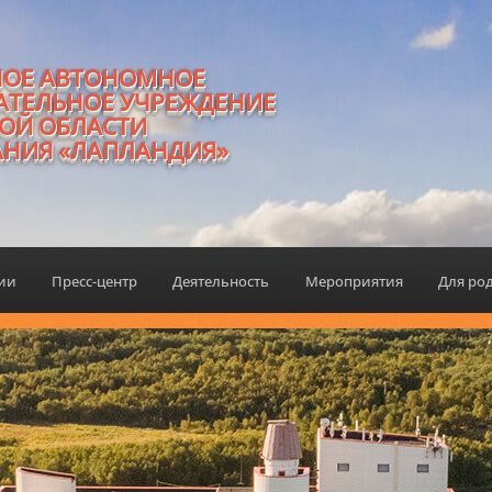
НОЕ АВТОНОМНОЕ
АТЕЛЬНОЕ УЧРЕЖДЕНИЕ
ОЙ ОБЛАСТИ
АНИЯ «ЛАПЛАНДИЯ»
ции
Пресс-центр
Деятельность
Мероприятия
Для ро