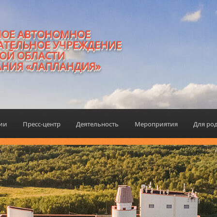
НОЕ АВТОНОМНОЕ
АТЕЛЬНОЕ УЧРЕЖДЕНИЕ
ОЙ ОБЛАСТИ
АНИЯ «ЛАПЛАНДИЯ»
ции
Пресс-центр
Деятельность
Мероприятия
Для ро