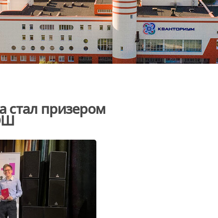
 стал призером
ОШ