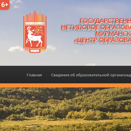
6+
ГОСУДАРСТВЕН
НЕТИПОВОЕ ОБРАЗОВ
МУРМАНСК
«ЦЕНТР ОБРАЗОВ
Главная
Сведения об образовательной организа