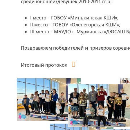
среди юношей/девушек 2010-2011 гг.р.:
I место – ГОБОУ «Минькинская КШИ»;
II место – ГОБОУ «Оленегорская КШИ»;
III место – МБУДО г. Мурманска «ДЮСАШ №
Поздравляем победителей и призеров соревн
Итоговый протокол