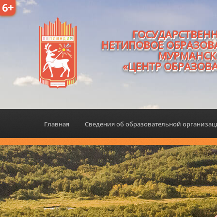
6+
ГОСУДАРСТВЕН
НЕТИПОВОЕ ОБРАЗОВ
МУРМАНСК
«ЦЕНТР ОБРАЗОВ
Главная
Сведения об образовательной организа