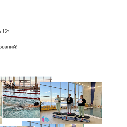
 15».
ований!