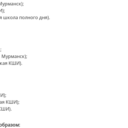
Мурманск);
);
я школа полного дня).
;
. Мурманск);
ская КШИ).
И);
ая КШИ);
КШИ).
образом: