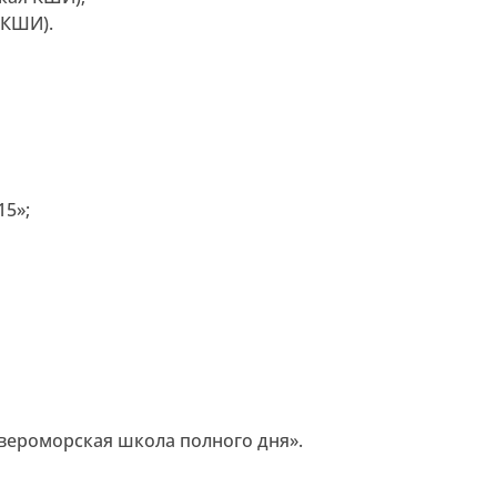
 КШИ).
5»;
евероморская школа полного дня».