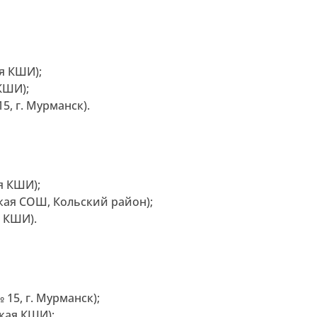
я КШИ);
КШИ);
5, г. Мурманск).
я КШИ);
ская СОШ, Кольский район);
я КШИ).
15, г. Мурманск);
кая КШИ);