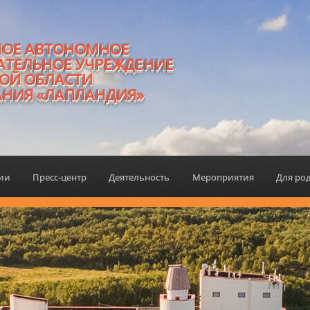
НОЕ АВТОНОМНОЕ
АТЕЛЬНОЕ УЧРЕЖДЕНИЕ
ОЙ ОБЛАСТИ
АНИЯ «ЛАПЛАНДИЯ»
ции
Пресс-центр
Деятельность
Мероприятия
Для ро