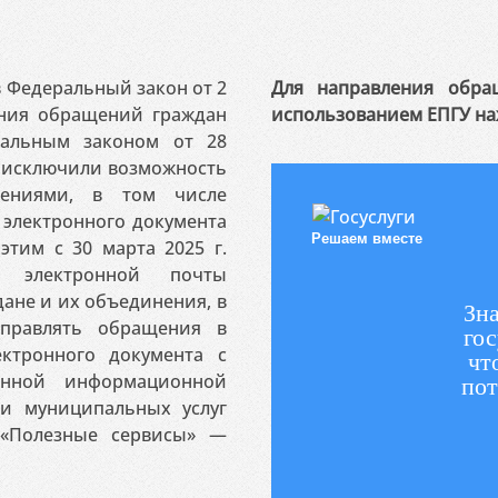
 в Федеральный закон от 2
Для направления обра
ения обращений граждан
использованием ЕПГУ на
ральным законом от 28
я исключили возможность
ениями, в том числе
электронного документа
Решаем вместе
этим с 30 марта 2025 г.
 электронной почты
ане и их объединения, в
Зна
аправлять обращения в
гос
ктронного документа с
чт
венной информационной
пот
 и муниципальных услуг
«Полезные сервисы» —