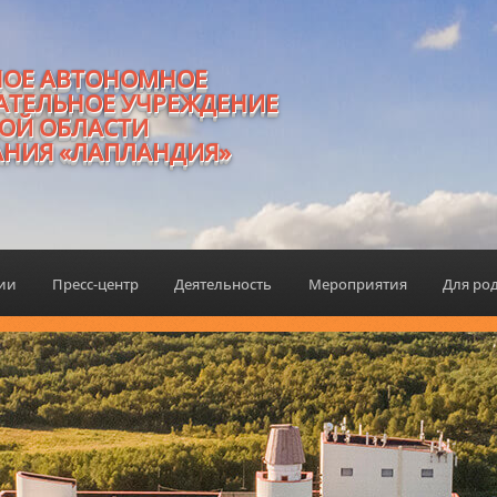
НОЕ АВТОНОМНОЕ
АТЕЛЬНОЕ УЧРЕЖДЕНИЕ
ОЙ ОБЛАСТИ
АНИЯ «ЛАПЛАНДИЯ»
ции
Пресс-центр
Деятельность
Мероприятия
Для ро