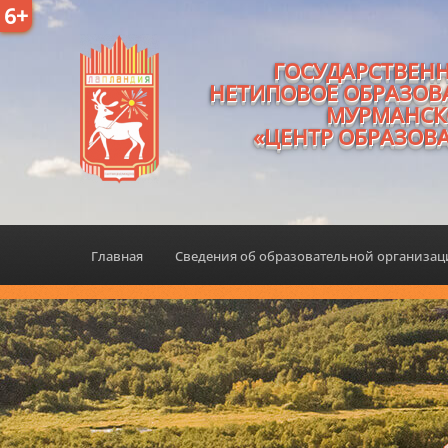
6+
ГОСУДАРСТВЕН
НЕТИПОВОЕ ОБРАЗОВ
МУРМАНСК
«ЦЕНТР ОБРАЗОВ
Главная
Сведения об образовательной организа