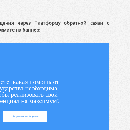
щения через Платформу обратной связи с
жмите на баннер:
ете, какая помощь от
ударства необходима,
обы реализовать свой
енциал на максимум?
Отправить сообщение