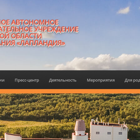
НОЕ АВТОНОМНОЕ
АТЕЛЬНОЕ УЧРЕЖДЕНИЕ
ОЙ ОБЛАСТИ
АНИЯ «ЛАПЛАНДИЯ»
ции
Пресс-центр
Деятельность
Мероприятия
Для ро