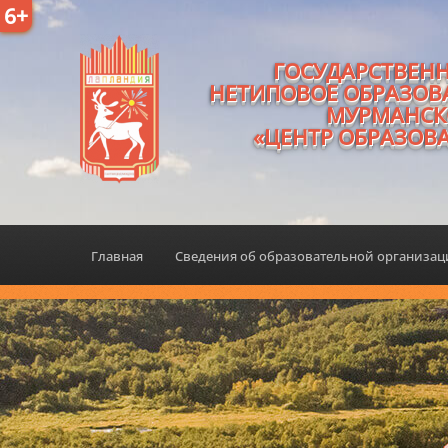
6+
ГОСУДАРСТВЕН
НЕТИПОВОЕ ОБРАЗОВ
МУРМАНСК
«ЦЕНТР ОБРАЗОВ
Главная
Сведения об образовательной организа