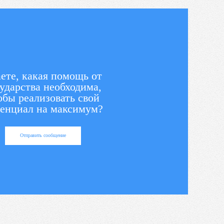
ете, какая помощь от
ударства необходима,
обы реализовать свой
енциал на максимум?
Отправить сообщение