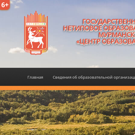
6+
ГОСУДАРСТВЕН
НЕТИПОВОЕ ОБРАЗОВ
МУРМАНСК
«ЦЕНТР ОБРАЗОВ
Главная
Сведения об образовательной организа