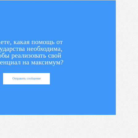
ете, какая помощь от
ударства необходима,
обы реализовать свой
енциал на максимум?
Отправить сообщение