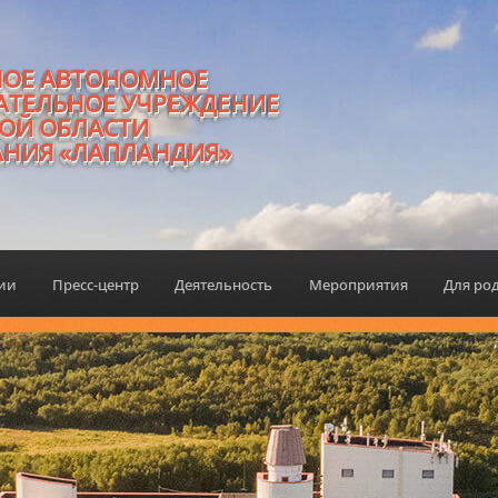
НОЕ АВТОНОМНОЕ
АТЕЛЬНОЕ УЧРЕЖДЕНИЕ
ОЙ ОБЛАСТИ
АНИЯ «ЛАПЛАНДИЯ»
ции
Пресс-центр
Деятельность
Мероприятия
Для ро