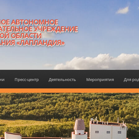
НОЕ АВТОНОМНОЕ
АТЕЛЬНОЕ УЧРЕЖДЕНИЕ
ОЙ ОБЛАСТИ
АНИЯ «ЛАПЛАНДИЯ»
ции
Пресс-центр
Деятельность
Мероприятия
Для ро