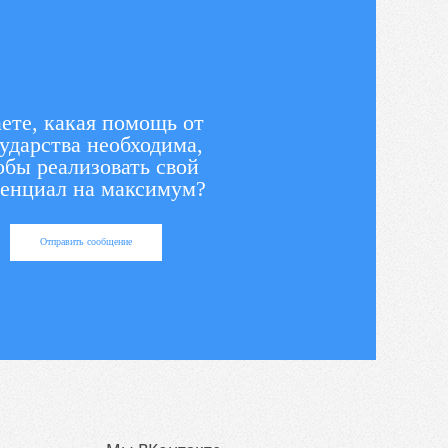
ете, какая помощь от
ударства необходима,
обы реализовать свой
енциал на максимум?
Отправить сообщение