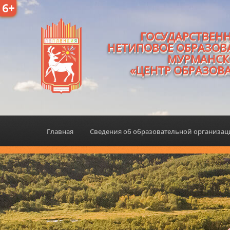
6+
ГОСУДАРСТВЕН
НЕТИПОВОЕ ОБРАЗОВ
МУРМАНСК
«ЦЕНТР ОБРАЗОВ
Главная
Сведения об образовательной организа