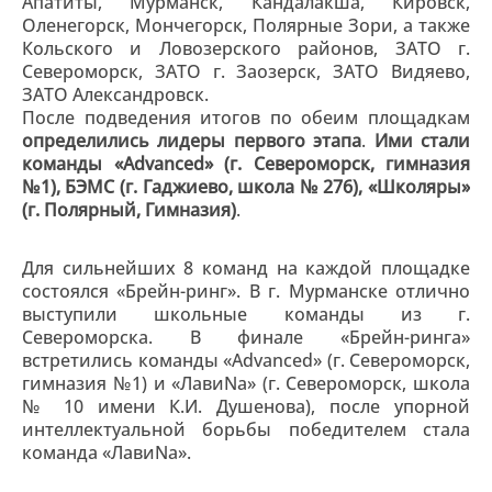
Апатиты, Мурманск, Кандалакша, Кировск,
Оленегорск, Мончегорск, Полярные Зори, а также
Кольского и Ловозерского районов, ЗАТО г.
Североморск, ЗАТО г. Заозерск, ЗАТО Видяево,
ЗАТО Александровск.
После подведения итогов по обеим площадкам
определились лидеры первого этапа
.
Ими стали
команды «Advanced» (г. Североморск, гимназия
№1), БЭМС (г. Гаджиево, школа № 276), «Школяры»
(г. Полярный, Гимназия)
.
Для сильнейших 8 команд на каждой площадке
состоялся «Брейн-ринг». В г. Мурманске отлично
выступили школьные команды из г.
Североморска. В финале «Брейн-ринга»
встретились команды «Advanced» (г. Североморск,
гимназия №1) и «ЛавиNа» (г. Североморск, школа
№ 10 имени К.И. Душенова), после упорной
интеллектуальной борьбы победителем стала
команда «ЛавиNа».