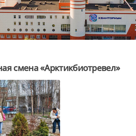
ная смена «Арктикбиотревел»