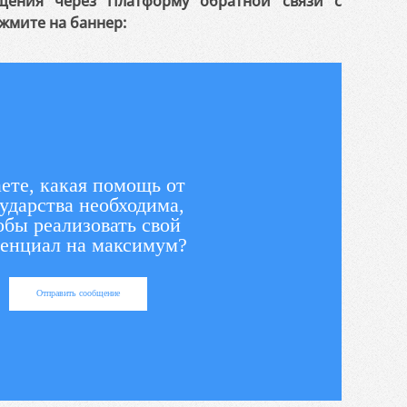
щения через Платформу обратной связи с
жмите на баннер:
ете, какая помощь от
ударства необходима,
обы реализовать свой
енциал на максимум?
Отправить сообщение