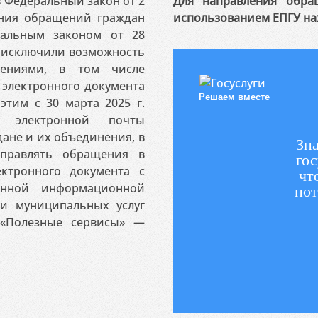
 в Федеральный закон от 2
Для направления обра
ения обращений граждан
использованием ЕПГУ на
ральным законом от 28
я исключили возможность
ениями, в том числе
электронного документа
Решаем вместе
этим с 30 марта 2025 г.
 электронной почты
ане и их объединения, в
Зна
аправлять обращения в
гос
ктронного документа с
чт
венной информационной
пот
 и муниципальных услуг
«Полезные сервисы» —