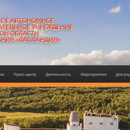
НОЕ АВТОНОМНОЕ
АТЕЛЬНОЕ УЧРЕЖДЕНИЕ
ОЙ ОБЛАСТИ
АНИЯ «ЛАПЛАНДИЯ»
ции
Пресс-центр
Деятельность
Мероприятия
Для ро