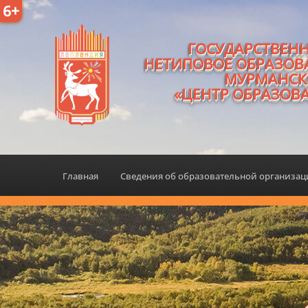
6+
ГОСУДАРСТВЕН
НЕТИПОВОЕ ОБРАЗОВ
МУРМАНСК
«ЦЕНТР ОБРАЗОВ
Главная
Сведения об образовательной организа